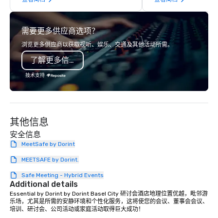
offsites. Whether your group wants to
Switzerland, and runn
think like a Silicon Valley founder,
for more than a decad
explore the mindsets driving the
enables travelers to re
需要更多供应商选项？
world's fastest-growing companies,
their journeys through
or walk away with a practical
minutes, whatever ch
浏览更多供应商以获取视听、娱乐、交通及其他活动所需。
innovation playbook, SVEA delivers
vehicle type they wish
了解更多信息
programming that is memorable,
Limos4’s mission is co
substantive, and uniquely rooted in
the quality of chauffe
技术支持
the Valley. Ideal for groups of 10–200.
worldwide through sta
Fully customizable by industry,
technologies, human 
seniority, and objectives.
advanced quality assu
Our comprehensive ser
其他信息
include airport transfe
transfers, roadshows,
安全信息
rides and event transp
MeetSafe by Dorint
service. Livery solutio
MEETSAFE by Dorint.
statuses and partner 
protocols are some of
Safe Meeting - Hybrid Events
Additional details
products that bring n
Essential by Dorint by Dorint Basel City 研讨会酒店地理位置优越，毗邻游
flexibility and seamles
乐场，尤其是所需的安静环境和个性化服务，这将使您的会议、董事会会议、
today’s fast-paced wo
培训、研讨会、公司活动或家庭活动取得巨大成功！ 
