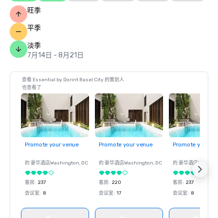
旺季
平季
淡季
7月14日 - 8月21日
查看 Essential by Dorint Basel City 的策划人
也查看了
Promote your venue
Promote your venue
Promote your ve
的 豪华酒店
Washington
, DC
的 豪华酒店
Washington
, DC
的 豪华酒店
Washin
客房
:
237
客房
:
220
客房
:
237
会议室
:
8
会议室
:
17
会议室
:
8