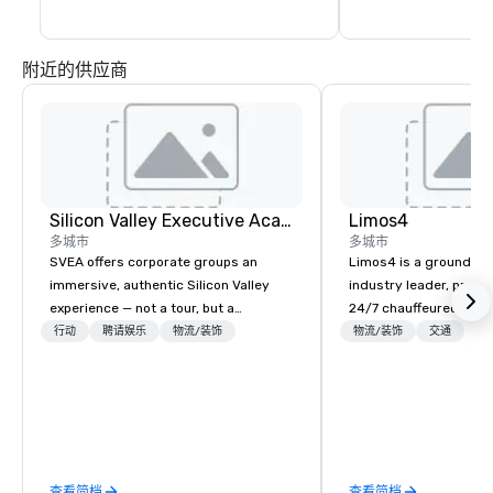
附近的供应商
Silicon Valley Executive Academy
Limos4
多城市
多城市
SVEA offers corporate groups an
Limos4 is a ground tr
immersive, authentic Silicon Valley
industry leader, prov
experience — not a tour, but a
24/7 chauffeured serv
transformation. We design and
200+ cities, 60+ coun
行动
聘请娱乐
物流/装饰
物流/装饰
交通
facilitate custom executive innovation
airports. Limos4 client
tours, learning sessions, innovation
support from experien
workshops, leadership intensives, and
professionals, assiste
behind-the-scenes tech culture
proprietary dispatch 
experiences for visiting delegations,
system - the most adv
incentive groups, and corporate
kind today. Established
查看简档
查看简档