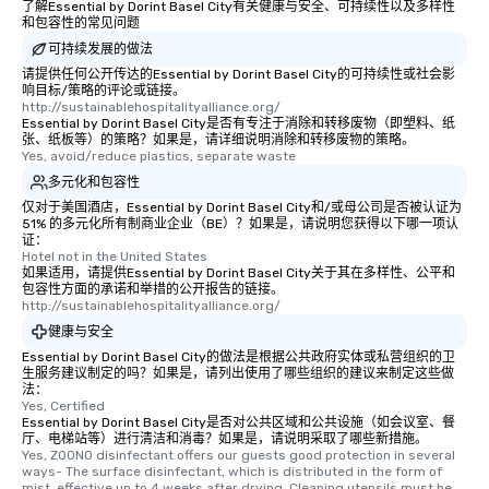
了解Essential by Dorint Basel City有关健康与安全、可持续性以及多样性
和包容性的常见问题
可持续发展的做法
请提供任何公开传达的Essential by Dorint Basel City的可持续性或社会影
响目标/策略的评论或链接。
http://sustainablehospitalityalliance.org/
Essential by Dorint Basel City是否有专注于消除和转移废物（即塑料、纸
张、纸板等）的策略？如果是，请详细说明消除和转移废物的策略。
Yes, avoid/reduce plastics, separate waste
多元化和包容性
仅对于美国酒店，Essential by Dorint Basel City和/或母公司是否被认证为
51% 的多元化所有制商业企业（BE）？如果是，请说明您获得以下哪一项认
证：
Hotel not in the United States
如果适用，请提供Essential by Dorint Basel City关于其在多样性、公平和
包容性方面的承诺和举措的公开报告的链接。
http://sustainablehospitalityalliance.org/
健康与安全
Essential by Dorint Basel City的做法是根据公共政府实体或私营组织的卫
生服务建议制定的吗？如果是，请列出使用了哪些组织的建议来制定这些做
法：
Yes, Certified
Essential by Dorint Basel City是否对公共区域和公共设施（如会议室、餐
厅、电梯站等）进行清洁和消毒？如果是，请说明采取了哪些新措施。
Yes, ZOONO disinfectant offers our guests good protection in several 
ways- The surface disinfectant, which is distributed in the form of 
mist, effective up to 4 weeks after drying. Cleaning utensils must be 