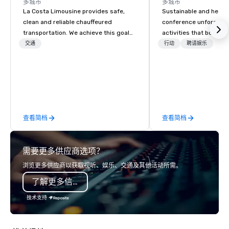
多城市
多城市
La Costa Limousine provides safe,
Sustainable and healt
clean and reliable chauffeured
conference unforgetta
transportation. We achieve this goal
activities that boost 
with highly trained chauffeurs, the
lower carbon footprint
交通
行动
聘请娱乐
newest vehicles available and a
world on the run with e
commitment to Five Star service. The
running guides.
difference between La Costa
Limousine and other companies can
be explained using one word – quality.
From our perfectly maintained fleet of
查看简档
查看简档
late model luxury vehicles to the
highly experienced and professional
team of chauffeurs and support staff;
需要更多供应商选项？
you will know quality when you travel
with La Costa Limousine.
浏览更多供应商以获取视听、娱乐、交通及其他活动所需。
了解更多信息
技术支持