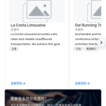
La Costa Limousine
Go! Running Tour
多城市
多城市
La Costa Limousine provides safe,
Sustainable and healt
clean and reliable chauffeured
conference unforgetta
transportation. We achieve this goal
activities that boost 
with highly trained chauffeurs, the
lower carbon footprint
交通
行动
聘请娱乐
newest vehicles available and a
world on the run with e
commitment to Five Star service. The
running guides.
difference between La Costa
Limousine and other companies can
be explained using one word – quality.
From our perfectly maintained fleet of
查看简档
查看简档
late model luxury vehicles to the
highly experienced and professional
team of chauffeurs and support staff;
需要更多供应商选项？
you will know quality when you travel
with La Costa Limousine.
浏览更多供应商以获取视听、娱乐、交通及其他活动所需。