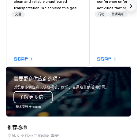
clean and reliable chauffeured
conference unforgetta
transportation. We achieve this goal
activities that boost 
with highly trained chauffeurs, the
lower carbon footprint
交通
行动
聘请娱乐
newest vehicles available and a
world on the run with e
commitment to Five Star service. The
running guides.
difference between La Costa
Limousine and other companies can
be explained using one word – quality.
From our perfectly maintained fleet of
查看简档
查看简档
late model luxury vehicles to the
highly experienced and professional
team of chauffeurs and support staff;
需要更多供应商选项？
you will know quality when you travel
with La Costa Limousine.
浏览更多供应商以获取视听、娱乐、交通及其他活动所需。
了解更多信息
技术支持
推荐场地
另外 2 个场地匹配您的需要