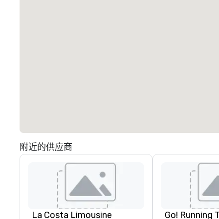
附近的供应商
La Costa Limousine
Go! Running 