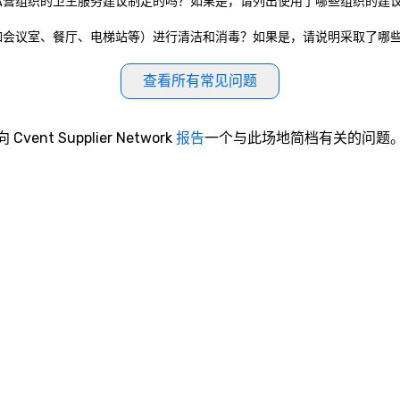
根据公共政府实体或私营组织的卫生服务建议制定的吗？如果是，请列出使用了哪些组织
共区域和公共设施（如会议室、餐厅、电梯站等）进行清洁和消毒？如果是，请说明采取了
查看所有常见问题
向 Cvent Supplier Network
报告
一个与此场地简档有关的问题