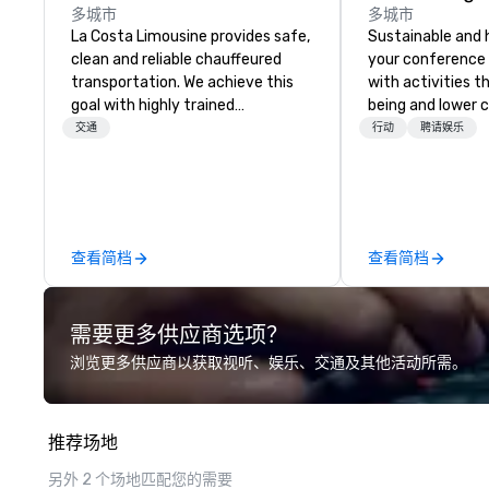
多城市
多城市
La Costa Limousine provides safe,
Sustainable and 
clean and reliable chauffeured
your conference
transportation. We achieve this
with activities t
goal with highly trained
being and lower c
chauffeurs, the newest vehicles
Explore the world
交通
行动
聘请娱乐
available and a commitment to
expert local runn
Five Star service. The difference
between La Costa Limousine and
other companies can be explained
using one word – quality. From our
查看简档
查看简档
perfectly maintained fleet of late
model luxury vehicles to the
highly experienced and
需要更多供应商选项？
professional team of chauffeurs
and support staff; you will know
浏览更多供应商以获取视听、娱乐、交通及其他活动所需。
quality when you travel with La
Costa Limousine.
推荐场地
另外 2 个场地匹配您的需要