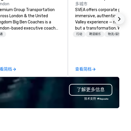
ondon
多城市
emium Group Transportation
SVEA offers corporate groups
ross London & the United
immersive, authentic Silicon
 Big Ben Coaches is a
Valley experience — not a tour
ndon-based executive coach
but a transformation. We des
erator specialising in reliable,
and facilitate custom execu
通
行动
聘请娱乐
物流/装饰
gh-quality group transportation
innovation tours, learning
r leisure, educational, corporate
sessions, innovation worksho
d MICE travel. Known for our
leadership intensives, and be
ofessionalism, punctuality, and
the-scenes tech culture
odern Mercedes-Benz
experiences for visiting
看简档
查看简档
ecutive fleet, we provide
delegations, incentive groups
amless transport solutions for
corporate offsites. Whether 
anners delivering programmes in
group wants to think like a Sil
了解更多信息
ndon and throughout the UK.
Valley founder, explore the
 operate a fleet of 49–53
mindsets driving the world's
技术支持
ater executive coaches, all Euro
fastest-growing companies, 
/ ULEZ compliant, featuring air-
walk away with a practical
nditioning, reclining seats, PA
innovation playbook, SVEA
stem and USB charging, ideal
delivers programming that is
r group tours, airport transfers,
memorable, substantive, and