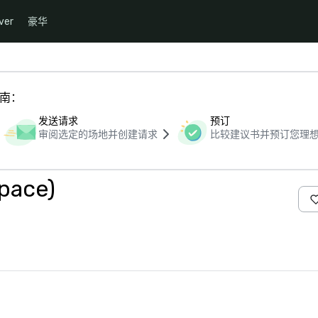
ver
豪华
指南：
发送请求
预订
审阅选定的场地并创建请求
比较建议书并预订您理
space)