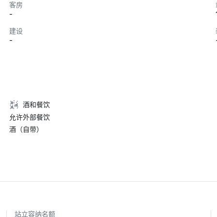
客房
-
建设
-
酒和餐饮
允许外部餐饮
酒（自带）
站立容纳名额