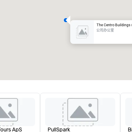
The Centro Buildings
公司办公室
Tours ApS
PullSpark
B