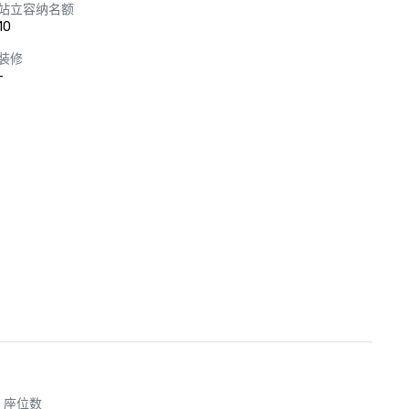
站立容纳名额
10
装修
-
座位数