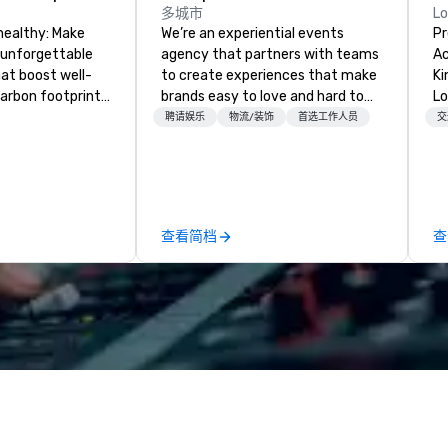
多城市
L
healthy: Make
We’re an experiential events
Pr
 unforgettable
agency that partners with teams
Ac
hat boost well-
to create experiences that make
Kingdom
arbon footprints.
brands easy to love and hard to
Lo
 on the run with
forget. Most companies already
op
聘请娱乐
物流/装饰
首选工作人员
交
ing guides.
know what makes them easy to
hi
love; we help teams design
fo
moments that truly stick backed
an
by our trademarked neuroscience
pr
tool, Nistinct.
m
查看简档
查
ex
se
pl
Lo
We
se
6 
co
sy
fo