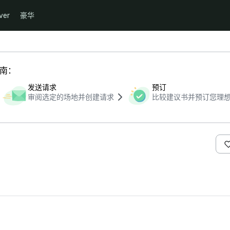
ver
豪华
指南：
发送请求
预订
审阅选定的场地并创建请求
比较建议书并预订您理