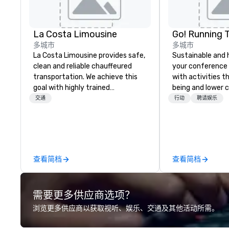
La Costa Limousine
Go! Running 
多城市
多城市
La Costa Limousine provides safe,
Sustainable and 
clean and reliable chauffeured
your conference
transportation. We achieve this
with activities t
goal with highly trained
being and lower c
chauffeurs, the newest vehicles
Explore the world
交通
行动
聘请娱乐
available and a commitment to
expert local runn
Five Star service. The difference
between La Costa Limousine and
other companies can be explained
using one word – quality. From our
查看简档
查看简档
perfectly maintained fleet of late
model luxury vehicles to the
highly experienced and
需要更多供应商选项？
professional team of chauffeurs
and support staff; you will know
浏览更多供应商以获取视听、娱乐、交通及其他活动所需。
quality when you travel with La
Costa Limousine.