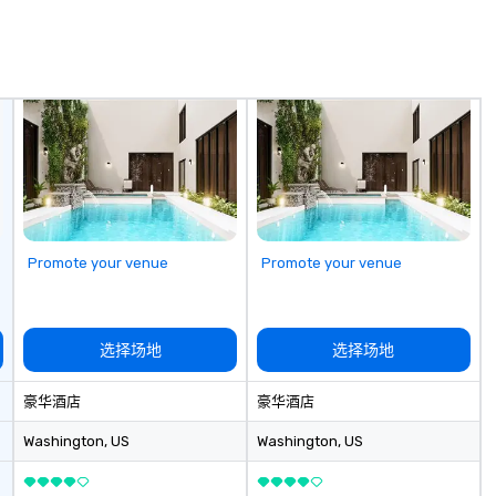
co
sy
fo
co
it
Promote your venue
Promote your venue
选择场地
选择场地
豪华酒店
豪华酒店
Washington
, US
Washington
, US