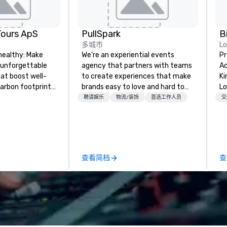
Tours ApS
PullSpark
B
多城市
L
healthy: Make
We’re an experiential events
Pr
 unforgettable
agency that partners with teams
Ac
hat boost well-
to create experiences that make
Kingdom
arbon footprints.
brands easy to love and hard to
Lo
 on the run with
forget. Most companies already
op
聘请娱乐
物流/装饰
首选工作人员
交
ing guides.
know what makes them easy to
hi
love; we help teams design
fo
moments that truly stick backed
an
by our trademarked neuroscience
pr
tool, Nistinct.
m
查看简档
查
ex
se
pl
Lo
We
se
6 