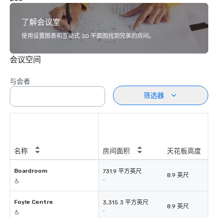
了解会议室
使用设置图表和互动式 3D 平面图找到完美的房间。
会议空间
与会者
筛选器
名称
房间面积
天花板高度
Boardroom
731.9 平方英尺
8.9 英尺
-
Foyle Centre
3,315.3 平方英尺
8.9 英尺
-