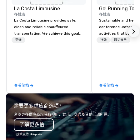
La Costa Limousine
Go! Running Tour
多城市
多城市
La Costa Limousine provides safe,
Sustainable and healt
clean and reliable chauffeured
conference unforgetta
transportation. We achieve this goal
activities that boost 
with highly trained chauffeurs, the
lower carbon footprint
交通
行动
聘请娱乐
newest vehicles available and a
world on the run with e
commitment to Five Star service. The
running guides.
difference between La Costa
Limousine and other companies can
be explained using one word – quality.
From our perfectly maintained fleet of
查看简档
查看简档
late model luxury vehicles to the
highly experienced and professional
team of chauffeurs and support staff;
需要更多供应商选项？
you will know quality when you travel
with La Costa Limousine.
浏览更多供应商以获取视听、娱乐、交通及其他活动所需。
了解更多信息
技术支持