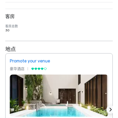
客房
客房总数
30
地点
Promote your venue
Prom
豪华酒店
豪华