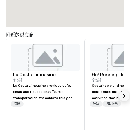
附近的供应商
La Costa Limousine
Go! Running Tour
多城市
多城市
La Costa Limousine provides safe,
Sustainable and healt
clean and reliable chauffeured
conference unforgetta
transportation. We achieve this goal
activities that boost 
with highly trained chauffeurs, the
lower carbon footprint
交通
行动
聘请娱乐
newest vehicles available and a
world on the run with e
commitment to Five Star service. The
running guides.
difference between La Costa
Limousine and other companies can