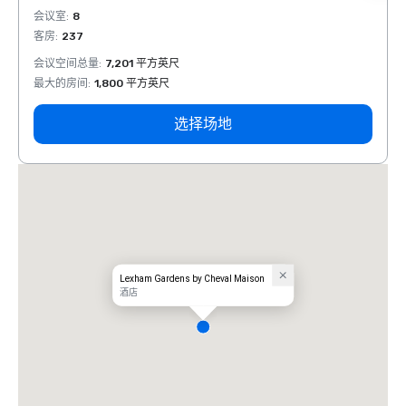
会议室
:
8
会议室
客房
:
237
客房
:
会议空间总量
:
7,201 平方英尺
会议空
最大的房间
:
1,800 平方英尺
最大的
选择场地
Lexham Gardens by Cheval Maison
酒店