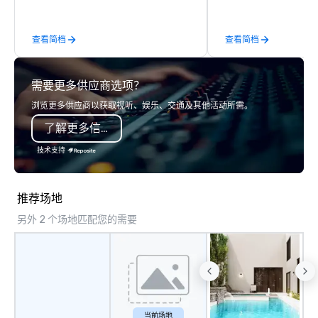
be explained using one word – quality.
From our perfectly maintained fleet of
查看简档
查看简档
late model luxury vehicles to the
highly experienced and professional
team of chauffeurs and support staff;
需要更多供应商选项？
you will know quality when you travel
with La Costa Limousine.
浏览更多供应商以获取视听、娱乐、交通及其他活动所需。
了解更多信息
技术支持
推荐场地
另外 2 个场地匹配您的需要
当前场地