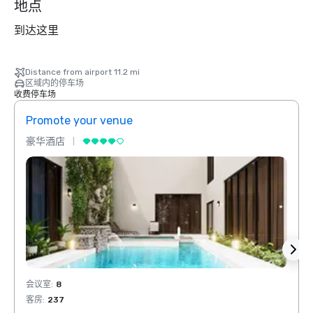
地点
到达这里
Distance from airport 11.2 mi
区域内的停车场
收费停车场
Promote your venue
Prom
豪华酒店
豪华
会议室
:
8
会议室
客房
:
237
客房
: