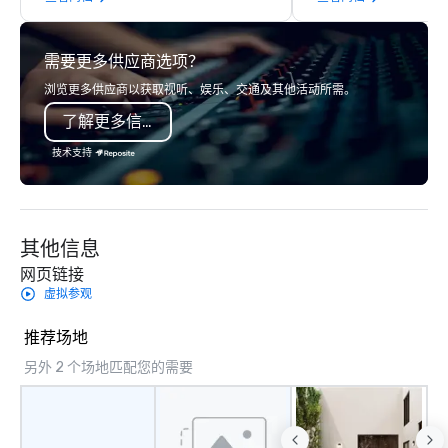
highly experienced and professional
team of chauffeurs and support staff;
需要更多供应商选项？
you will know quality when you travel
with La Costa Limousine.
浏览更多供应商以获取视听、娱乐、交通及其他活动所需。
了解更多信息
技术支持
其他信息
网页链接
虚拟参观
推荐场地
另外 2 个场地匹配您的需要