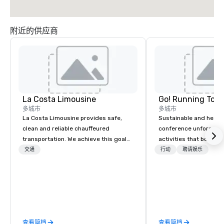
附近的供应商
La Costa Limousine
Go! Running Tour
多城市
多城市
La Costa Limousine provides safe,
Sustainable and healt
clean and reliable chauffeured
conference unforgetta
transportation. We achieve this goal
activities that boost 
with highly trained chauffeurs, the
lower carbon footprint
交通
行动
聘请娱乐
newest vehicles available and a
world on the run with e
commitment to Five Star service. The
running guides.
difference between La Costa
Limousine and other companies can
be explained using one word – quality.
From our perfectly maintained fleet of
查看简档
查看简档
late model luxury vehicles to the