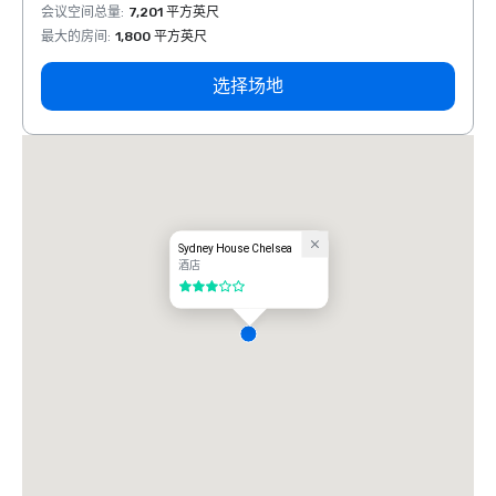
会议空间总量
:
7,201 平方英尺
会议空
最大的房间
:
1,800 平方英尺
最大的
选择场地
Sydney House Chelsea
酒店
3/5