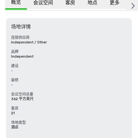
概览
会议空间
客房
地点
更多
常
场地详情
连锁供应商
Independent / Other
品牌
Independent
建设
-
装修
-
会议空间总量
362 平方英尺
客房
21
场地类型
酒店