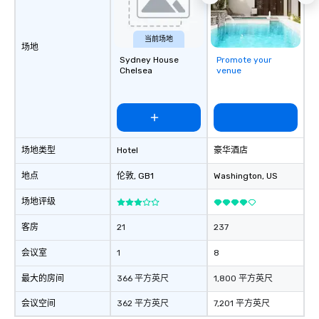
当前场地
场地
Sydney House
Promote your
Chelsea
venue
场地类型
Hotel
豪华酒店
地点
伦敦
, GB1
Washington
, US
场地评级
客房
21
237
会议室
1
8
最大的房间
366 平方英尺
1,800 平方英尺
会议空间
362 平方英尺
7,201 平方英尺