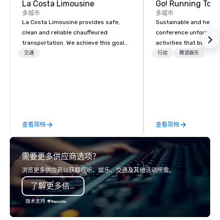
La Costa Limousine
Go! Running Tour
多城市
多城市
La Costa Limousine provides safe,
Sustainable and healt
clean and reliable chauffeured
conference unforgetta
transportation. We achieve this goal
activities that boost 
with highly trained chauffeurs, the
lower carbon footprint
交通
行动
聘请娱乐
newest vehicles available and a
world on the run with e
commitment to Five Star service. The
running guides.
difference between La Costa
Limousine and other companies can
be explained using one word – quality.
From our perfectly maintained fleet of
查看简档
查看简档
late model luxury vehicles to the
highly experienced and professional
team of chauffeurs and support staff;
需要更多供应商选项？
you will know quality when you travel
with La Costa Limousine.
浏览更多供应商以获取视听、娱乐、交通及其他活动所需。
了解更多信息
技术支持