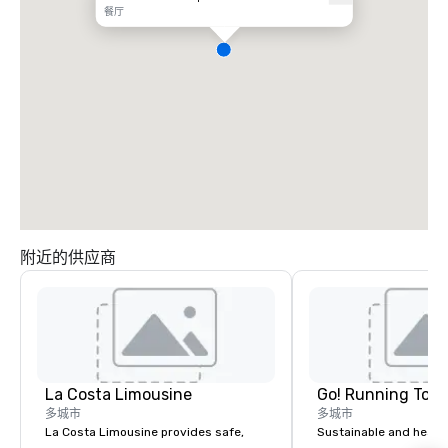
餐厅
附近的供应商
La Costa Limousine
Go! Running Tour
多城市
多城市
La Costa Limousine provides safe,
Sustainable and healt