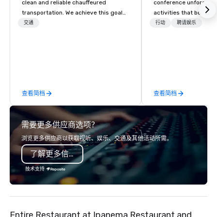
clean and reliable chauffeured
conference unforgetta
transportation. We achieve this goal
activities that boost 
with highly trained chauffeurs, the
lower carbon footprint
交通
行动
聘请娱乐
newest vehicles available and a
world on the run with e
commitment to Five Star service. The
running guides.
difference between La Costa
Limousine and other companies can
be explained using one word – quality.
From our perfectly maintained fleet of
查看简档
查看简档
late model luxury vehicles to the
highly experienced and professional
team of chauffeurs and support staff;
需要更多供应商选项？
you will know quality when you travel
with La Costa Limousine.
浏览更多供应商以获取视听、娱乐、交通及其他活动所需。
了解更多信息
技术支持
Entire Restaurant at Ipanema Restaurant and