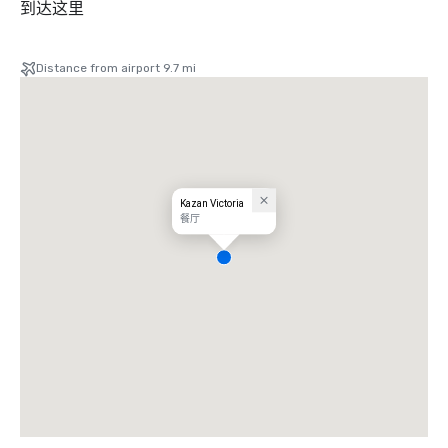
到达这里
Distance from airport 9.7 mi
Kazan Victoria
餐厅