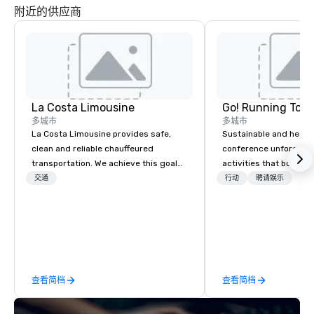
附近的供应商
La Costa Limousine
Go! Running Tour
多城市
多城市
La Costa Limousine provides safe,
Sustainable and healt
clean and reliable chauffeured
conference unforgetta
transportation. We achieve this goal
activities that boost 
with highly trained chauffeurs, the
lower carbon footprint
交通
行动
聘请娱乐
newest vehicles available and a
world on the run with e
commitment to Five Star service. The
running guides.
difference between La Costa
Limousine and other companies can
be explained using one word – quality.
From our perfectly maintained fleet of
查看简档
查看简档
late model luxury vehicles to the
highly experienced and professional
team of chauffeurs and support staff;