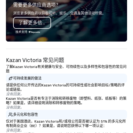
需要更多供应商选项？
you will know quality when you travel
with La Costa Limousine.
浏览更多供应商以获取视听、娱乐、交通及其他活动所需。
了解更多信息
技术支持
Kazan Victoria 常见问题
了解Kazan Victoria有关健康与安全、可持续性以及多样性和包容性的常见问
题
可持续发展的做法
请提供任何公开传达的Kazan Victoria的可持续性或社会影响目标/策略的评
论或链接。
没有回复。
Kazan Victoria是否有专注于消除和转移废物（即塑料、纸张、纸板等）的策
略？如果是，请详细说明消除和转移废物的策略。
没有回复。
多元化和包容性
仅对于美国酒店，Kazan Victoria和/或母公司是否被认证为 51% 的多元化所
有制商业企业（BE）？如果是，请说明您获得以下哪一项认证：
没有回复。