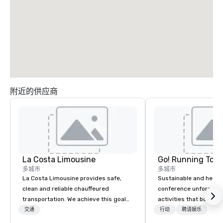
附近的供应商
La Costa Limousine
Go! Running Tour
多城市
多城市
La Costa Limousine provides safe,
Sustainable and healt
clean and reliable chauffeured
conference unforgetta
transportation. We achieve this goal
activities that boost 
with highly trained chauffeurs, the
lower carbon footprint
交通
行动
聘请娱乐
newest vehicles available and a
world on the run with e