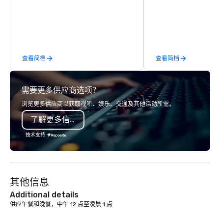
commitment to Five Star service. The
running guides.
difference between La Costa
Limousine and other companies can
be explained using one word – quality.
From our perfectly maintained fleet of
查看简档
查看简档
late model luxury vehicles to the
highly experienced and professional
team of chauffeurs and support staff;
需要更多供应商选项？
you will know quality when you travel
with La Costa Limousine.
浏览更多供应商以获取视听、娱乐、交通及其他活动所需。
了解更多信息
技术支持
其他信息
Additional details
供应午餐和晚餐，中午 12 点至凌晨 1 点