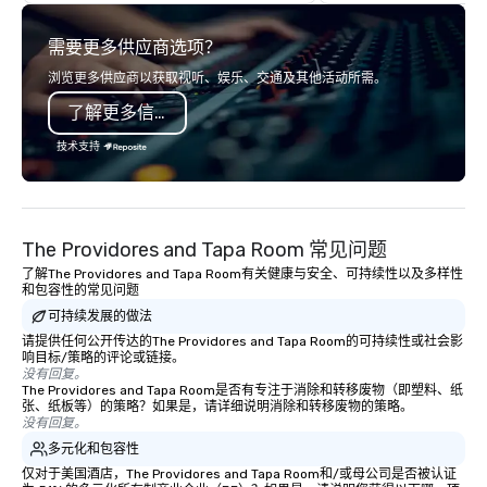
highly experienced and professional
team of chauffeurs and support staff;
需要更多供应商选项？
you will know quality when you travel
with La Costa Limousine.
浏览更多供应商以获取视听、娱乐、交通及其他活动所需。
了解更多信息
技术支持
The Providores and Tapa Room 常见问题
了解The Providores and Tapa Room有关健康与安全、可持续性以及多样性
和包容性的常见问题
可持续发展的做法
请提供任何公开传达的The Providores and Tapa Room的可持续性或社会影
响目标/策略的评论或链接。
没有回复。
The Providores and Tapa Room是否有专注于消除和转移废物（即塑料、纸
张、纸板等）的策略？如果是，请详细说明消除和转移废物的策略。
没有回复。
多元化和包容性
仅对于美国酒店，The Providores and Tapa Room和/或母公司是否被认证