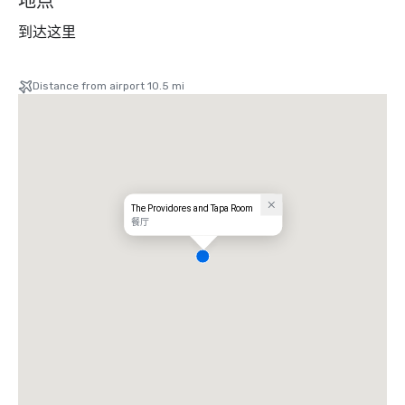
地点
到达这里
Distance from airport 10.5 mi
The Providores and Tapa Room
餐厅