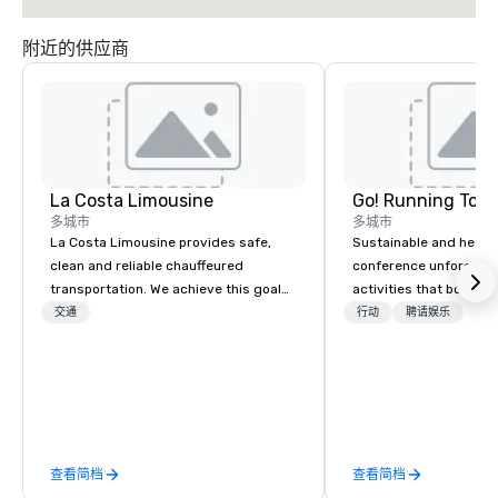
附近的供应商
La Costa Limousine
Go! Running Tour
多城市
多城市
La Costa Limousine provides safe,
Sustainable and healt
clean and reliable chauffeured
conference unforgetta
transportation. We achieve this goal
activities that boost 
with highly trained chauffeurs, the
lower carbon footprint
交通
行动
聘请娱乐
newest vehicles available and a
world on the run with e
commitment to Five Star service. The
running guides.
difference between La Costa
Limousine and other companies can
be explained using one word – quality.
From our perfectly maintained fleet of
查看简档
查看简档
late model luxury vehicles to the