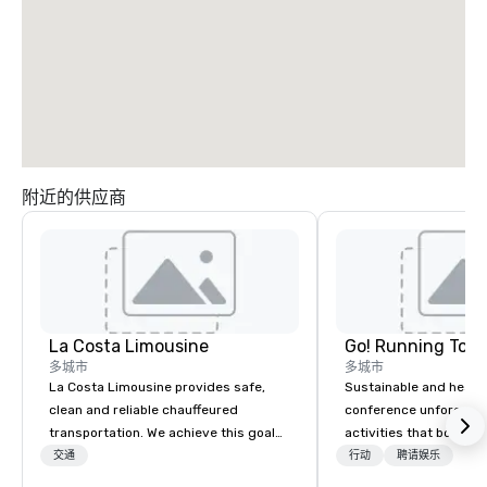
附近的供应商
La Costa Limousine
Go! Running Tour
多城市
多城市
La Costa Limousine provides safe,
Sustainable and healt
clean and reliable chauffeured
conference unforgetta
transportation. We achieve this goal
activities that boost 
with highly trained chauffeurs, the
lower carbon footprint
交通
行动
聘请娱乐
newest vehicles available and a
world on the run with e