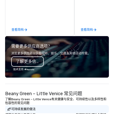
commitment to Five Star service. The
running guides.
difference between La Costa
Limousine and other companies can
be explained using one word – quality.
From our perfectly maintained fleet of
查看简档
查看简档
late model luxury vehicles to the
highly experienced and professional
team of chauffeurs and support staff;
需要更多供应商选项？
you will know quality when you travel
with La Costa Limousine.
浏览更多供应商以获取视听、娱乐、交通及其他活动所需。
了解更多信息
技术支持
Beany Green – Little Venice 常见问题
了解Beany Green – Little Venice有关健康与安全、可持续性以及多样性和
包容性的常见问题
可持续发展的做法