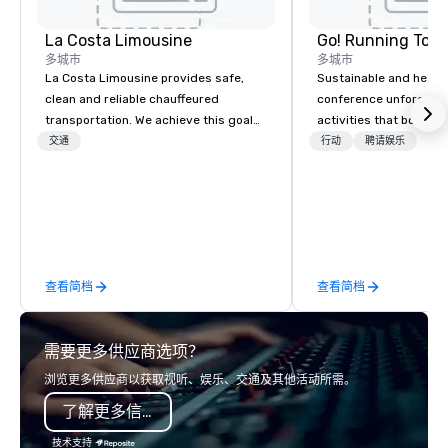
La Costa Limousine
Go! Running Tour
多城市
多城市
La Costa Limousine provides safe,
Sustainable and healt
clean and reliable chauffeured
conference unforgetta
transportation. We achieve this goal
activities that boost 
with highly trained chauffeurs, the
lower carbon footprint
交通
行动
聘请娱乐
newest vehicles available and a
world on the run with e
commitment to Five Star service. The
running guides.
difference between La Costa
Limousine and other companies can
be explained using one word – quality.
From our perfectly maintained fleet of
查看简档
查看简档
late model luxury vehicles to the
highly experienced and professional
team of chauffeurs and support staff;
需要更多供应商选项？
you will know quality when you travel
with La Costa Limousine.
浏览更多供应商以获取视听、娱乐、交通及其他活动所需。
了解更多信息
技术支持