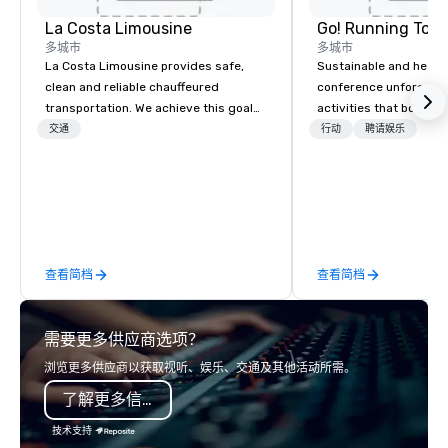
La Costa Limousine
Go! Running Tour
多城市
多城市
La Costa Limousine provides safe,
Sustainable and healt
clean and reliable chauffeured
conference unforgetta
transportation. We achieve this goal
activities that boost 
with highly trained chauffeurs, the
lower carbon footprint
交通
行动
聘请娱乐
newest vehicles available and a
world on the run with e
commitment to Five Star service. The
running guides.
difference between La Costa
Limousine and other companies can
be explained using one word – quality.
From our perfectly maintained fleet of
查看简档
查看简档
late model luxury vehicles to the
highly experienced and professional
team of chauffeurs and support staff;
需要更多供应商选项？
you will know quality when you travel
with La Costa Limousine.
浏览更多供应商以获取视听、娱乐、交通及其他活动所需。
了解更多信息
技术支持