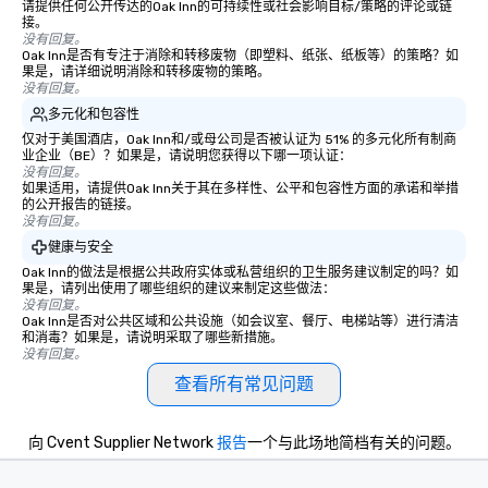
请提供任何公开传达的Oak Inn的可持续性或社会影响目标/策略的评论或链
接。
没有回复。
Oak Inn是否有专注于消除和转移废物（即塑料、纸张、纸板等）的策略？如
果是，请详细说明消除和转移废物的策略。
没有回复。
多元化和包容性
仅对于美国酒店，Oak Inn和/或母公司是否被认证为 51% 的多元化所有制商
业企业（BE）？如果是，请说明您获得以下哪一项认证：
没有回复。
如果适用，请提供Oak Inn关于其在多样性、公平和包容性方面的承诺和举措
的公开报告的链接。
没有回复。
健康与安全
Oak Inn的做法是根据公共政府实体或私营组织的卫生服务建议制定的吗？如
果是，请列出使用了哪些组织的建议来制定这些做法：
没有回复。
Oak Inn是否对公共区域和公共设施（如会议室、餐厅、电梯站等）进行清洁
和消毒？如果是，请说明采取了哪些新措施。
没有回复。
查看所有常见问题
向 Cvent Supplier Network
报告
一个与此场地简档有关的问题。