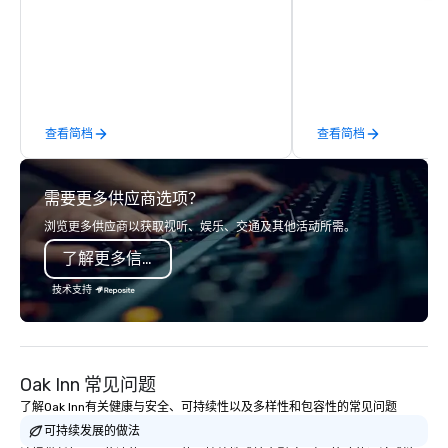
travelers and meetings and events
corporate groups acro
worldwide. Headquartered in
America, our 80+ solut
Oklahoma City, OK we provide
available anywhere, an
seamless service throughout more
sized group.
than 500 cities across the globe
through our vetted international
查看简档
查看简档
partner network. We are committed to
delivering high-quality ground
transportation that meets the
需要更多供应商选项？
standards of today’s corporate travel
and meetings programs—prioritizing
浏览更多供应商以获取视听、娱乐、交通及其他活动所需。
safety, punctuality, consistency, and
了解更多信息
service excellence. Our experienced
team and attention to detail ensure a
技术支持
dependable, polished experience for
every trip, earning the long-term trust
of corporate clients, travel managers,
and meeting planners alike.
Oak Inn 常见问题
了解Oak Inn有关健康与安全、可持续性以及多样性和包容性的常见问题
可持续发展的做法