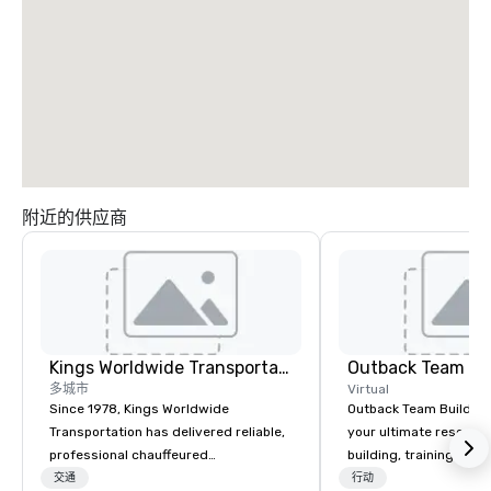
附近的供应商
Kings Worldwide Transportation
Outback Team Bu
多城市
Virtual
Since 1978, Kings Worldwide
Outback Team Building 
Transportation has delivered reliable,
your ultimate resourc
professional chauffeured
building, training, and
transportation solutions for corporate
Recommended by ove
交通
行动