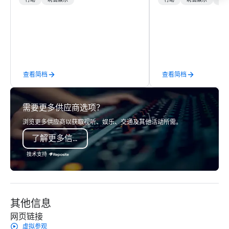
lower carbon footprints. Explore the
transformation. We de
行动
聘请娱乐
行动
聘请娱乐
物流
world on the run with expert local
facilitate custom exec
running guides.
tours, learning session
workshops, leadership
behind-the-scenes tec
experiences for visiti
incentive groups, and
查看简档
查看简档
offsites. Whether your
think like a Silicon Val
explore the mindsets d
需要更多供应商选项？
world's fastest-growi
or walk away with a pr
浏览更多供应商以获取视听、娱乐、交通及其他活动所需。
innovation playbook, S
了解更多信息
programming that is 
substantive, and uniqu
技术支持
the Valley. Ideal for g
Fully customizable by 
seniority, and objectiv
其他信息
网页链接
虚拟参观