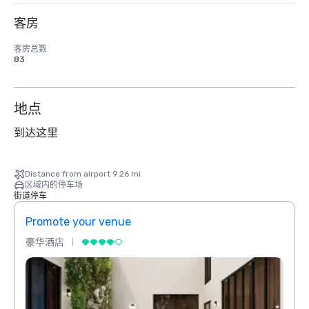
客房
客房总数
83
地点
到达这里
Distance from airport 9.26 mi
区域内的停车场
街道停车
Promote your venue
Prom
豪华酒店
豪华