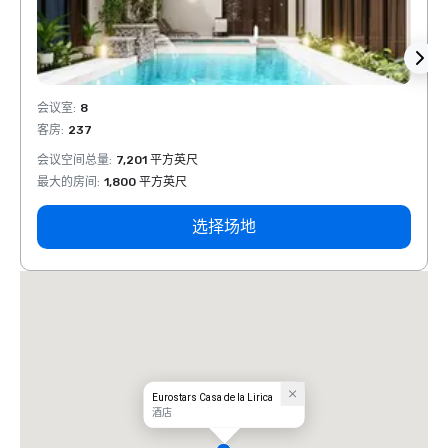
会议室
:
8
会议室
客房
:
237
客房
:
会议空间总量
:
7,201 平方英尺
会议空
最大的房间
:
1,800 平方英尺
最大的
选择场地
Eurostars Casa de la Lirica
酒店