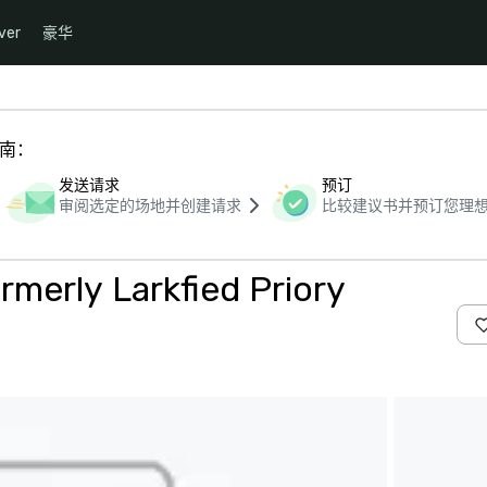
ver
豪华
指南：
发送请求
预订
审阅选定的场地并创建请求
比较建议书并预订您理
rmerly Larkfied Priory