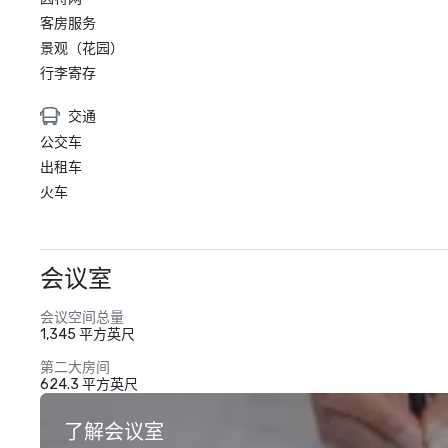
客房服务
景观（花园）
行李寄存
交通
公交车
出租车
火车
会议室
会议空间总量
1,345 平方英尺
第二大房间
624.3 平方英尺
了解会议室