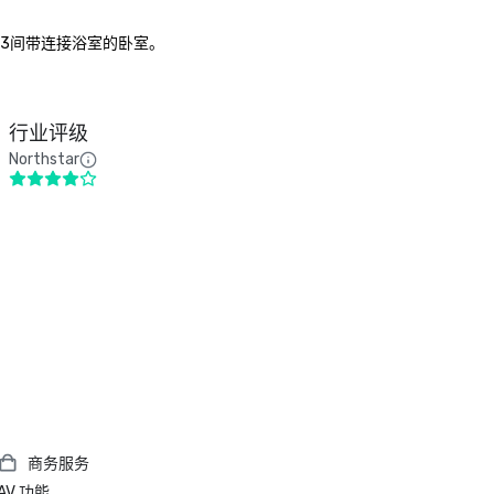
53间带连接浴室的卧室。

行业评级
Northstar
商务服务
AV 功能