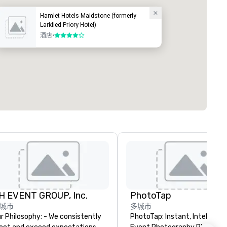
Hamlet Hotels Maidstone (formerly
Larkfied Priory Hotel)
酒店
•
4/5
H EVENT GROUP, Inc.
PhotoTap
城市
多城市
Philosophy: - We consistently
PhotoTap: Instant, Intelligent