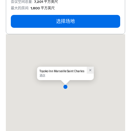
会议空间总量
:
7,201 平方英尺
会议空
最大的房间
:
1,800 平方英尺
最大的
选择场地
Toyoko Inn Marseille Saint Charles
酒店