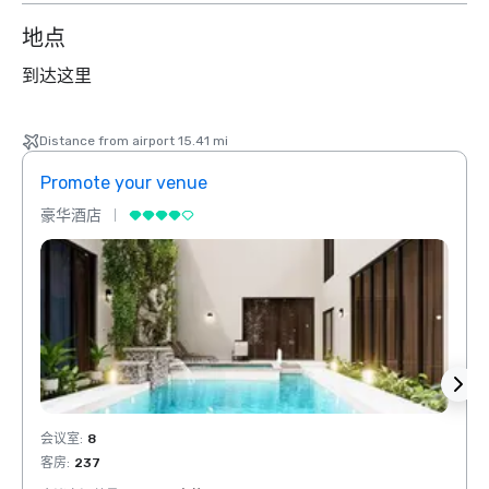
地点
到达这里
Distance from airport 15.41 mi
Promote your venue
Prom
豪华酒店
豪华
会议室
:
8
会议室
客房
:
237
客房
: