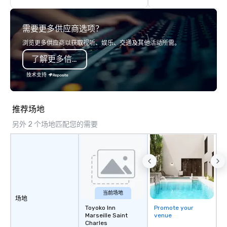
highly experienced and professional
team of chauffeurs and support staff;
需要更多供应商选项？
you will know quality when you travel
with La Costa Limousine.
浏览更多供应商以获取视听、娱乐、交通及其他活动所需。
了解更多信息
技术支持
推荐场地
另外 2 个场地匹配您的需要
当前场地
场地
Toyoko Inn
Promote your
Marseille Saint
venue
Charles