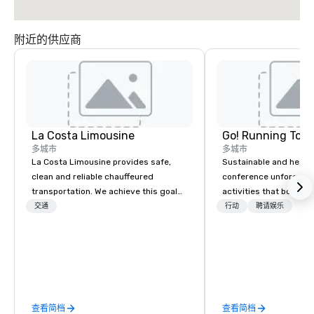
附近的供应商
La Costa Limousine
Go! Running Tour
多城市
多城市
La Costa Limousine provides safe,
Sustainable and healt
clean and reliable chauffeured
conference unforgetta
transportation. We achieve this goal
activities that boost 
with highly trained chauffeurs, the
lower carbon footprint
交通
行动
聘请娱乐
newest vehicles available and a
world on the run with e
commitment to Five Star service. The
running guides.
difference between La Costa
Limousine and other companies can
be explained using one word – quality.
From our perfectly maintained fleet of
查看简档
查看简档
late model luxury vehicles to the