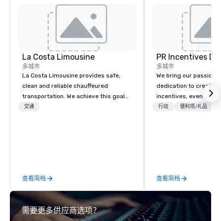
La Costa Limousine
PR Incentives DMC
多城市
多城市
La Costa Limousine provides safe,
We bring our passion,
clean and reliable chauffeured
dedication to create t
transportation. We achieve this goal
incentives, events, co
with highly trained chauffeurs, the
meetings, product lau
交通
行动
便利项/礼品
newest vehicles available and a
luxury travel experienc
commitment to Five Star service. The
Clients. Based in Italy,
difference between La Costa
discover more about u
Limousine and other companies can
our Company Profile at
be explained using one word – quality.
contact us for any fur
From our perfectly maintained fleet of
or collaboration opport
查看简档
查看简档
late model luxury vehicles to the
highly experienced and professional
team of chauffeurs and support staff;
需要更多供应商选项？
you will know quality when you travel
with La Costa Limousine.