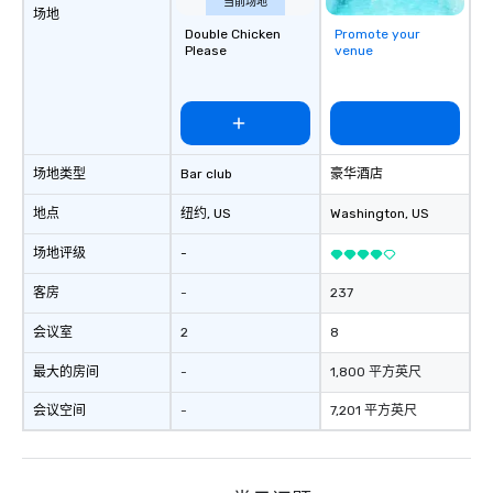
当前场地
场地
exchange and cargo ce
Double Chicken
Promote your
emerging American an
Please
venue
markets. The Seaport a
became a gateway for 
shipping, maritime act
wholesale fish trade. 
was known as the “Str
场地类型
Bar club
豪华酒店
and the Wavertree, wh
alongside Pier 17 to thi
地点
纽约
, US
Washington
, US
New York City in 1895 
Calcutta with jute car
场地评级
-
ship was acquired by 
Seaport Museum in 19
客房
-
237
through a 16-month, $1
会议室
2
8
restoration. “These are
ships that built New Yo
最大的房间
-
1,800 平方英尺
Jonathan Boulware, ex
director of the South 
会议空间
-
7,201 平方英尺
Museum. A hub of comm
(the finance, sea trade
press businesses were 