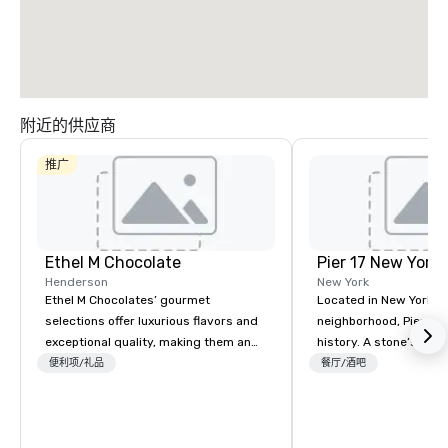
附近的供应商
推广
Ethel M Chocolate
Pier 17 New York
Henderson
New York
Ethel M Chocolates’ gourmet
Located in New York Ci
selections offer luxurious flavors and
neighborhood, Pier 17 
exceptional quality, making them an
history. A stone’s throw from the
ideal choice for special occasions,
Financial District and
便利项/礼品
餐厅/酒吧
corporate holiday gifts, or company
Center, the area has m
celebrations. Whether you’re
been synonymous with 
expressing appreciation to employees
workers and tourists vi
for their hard work, recognizing
Memorial. But this s