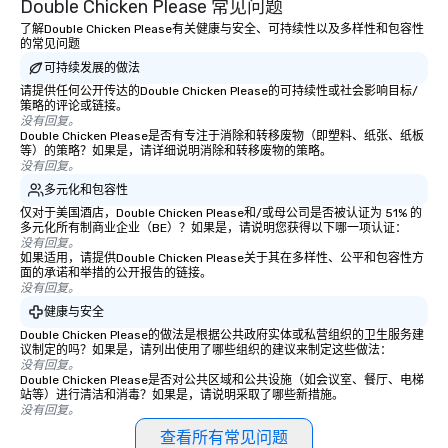
Double Chicken Please 常见问题
this dense port) and 
vice (the area is home
了解Double Chicken Please有关健康与安全、可持续性以及多样性和包容性
的常见问题
city’s oldest drinking
可持续发展的做法
played host to all manne
activities back in the 
请提供任何公开传达的Double Chicken Please的可持续性或社会影响目标/
策略的评论或链接。
was the first 24-hour d
没有回复。
York, hence the phrase 
Double Chicken Please是否有专注于消除和转移废物（即塑料、纸张、纸板
等）的策略？如果是，请详细说明消除和转移废物的策略。
never sleeps”.
没有回复。
多元化和包容性
仅对于美国酒店，Double Chicken Please和/或母公司是否被认证为 51% 的
多元化所有制商业企业（BE）？如果是，请说明您获得以下哪一项认证：
没有回复。
如果适用，请提供Double Chicken Please关于其在多样性、公平和包容性方
面的承诺和举措的公开报告的链接。
没有回复。
健康与安全
Double Chicken Please的做法是根据公共政府实体或私营组织的卫生服务建
议制定的吗？如果是，请列出使用了哪些组织的建议来制定这些做法：
没有回复。
Double Chicken Please是否对公共区域和公共设施（如会议室、餐厅、电梯
站等）进行清洁和消毒？如果是，请说明采取了哪些新措施。
没有回复。
查看所有常见问题