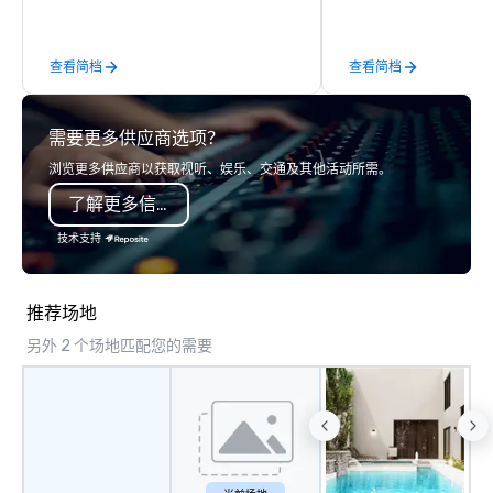
partners for their collaboration,
all that with the re-lau
thanking clients for their loyalty, or
the Seaport District NYC. Home to
查看简档
查看简档
celebrating a milestone, a premium
Seaport Museum and th
chocolate box from Ethel M
largest concentration 
Chocolates leaves a lasting
maritime buildings, Pie
需要更多供应商选项？
impression. We also provide custom
reclaimed for New York
sleeves for our chocolates, allowing
dynamic food, drink, ar
浏览更多供应商以获取视听、娱乐、交通及其他活动所需。
you to create a truly unique gift for
retail, and entertainm
了解更多信息
any event. Enjoy our white glove
that foster communit
service and an elevated chocolate
the city’s denizens, ye
技术支持
experience that sets your gift apart.
17 and the surroundin
District comes out of i
shadows as its new t
推荐场地
incorporate the neighb
另外 2 个场地匹配您的需要
past, while embracing 
port of discovery. For history buffs,
Pier 17 is one of the m
places in NYC. The ec
of New York in the first
century was driven by
York’s position as an 