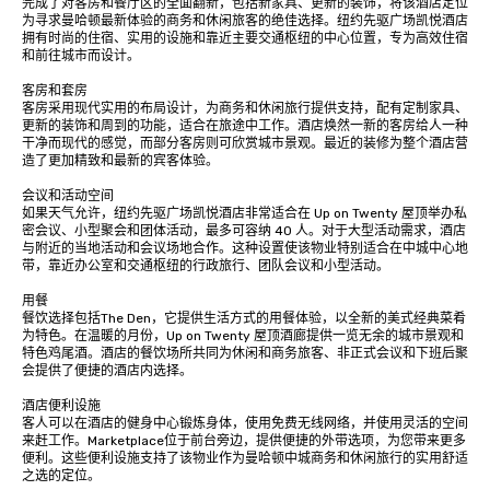
完成了对客房和餐厅区的全面翻新，包括新家具、更新的装饰，将该酒店定位
为寻求曼哈顿最新体验的商务和休闲旅客的绝佳选择。纽约先驱广场凯悦酒店
拥有时尚的住宿、实用的设施和靠近主要交通枢纽的中心位置，专为高效住宿
和前往城市而设计。

客房和套房

客房采用现代实用的布局设计，为商务和休闲旅行提供支持，配有定制家具、
更新的装饰和周到的功能，适合在旅途中工作。酒店焕然一新的客房给人一种
干净而现代的感觉，而部分客房则可欣赏城市景观。最近的装修为整个酒店营
造了更加精致和最新的宾客体验。

会议和活动空间 

如果天气允许，纽约先驱广场凯悦酒店非常适合在 Up on Twenty 屋顶举办私
密会议、小型聚会和团体活动，最多可容纳 40 人。对于大型活动需求，酒店
与附近的当地活动和会议场地合作。这种设置使该物业特别适合在中城中心地
带，靠近办公室和交通枢纽的行政旅行、团队会议和小型活动。

用餐

餐饮选择包括The Den，它提供生活方式的用餐体验，以全新的美式经典菜肴
为特色。在温暖的月份，Up on Twenty 屋顶酒廊提供一览无余的城市景观和
特色鸡尾酒。酒店的餐饮场所共同为休闲和商务旅客、非正式会议和下班后聚
会提供了便捷的酒店内选择。

酒店便利设施

客人可以在酒店的健身中心锻炼身体，使用免费无线网络，并使用灵活的空间
来赶工作。Marketplace位于前台旁边，提供便捷的外带选项，为您带来更多
便利。这些便利设施支持了该物业作为曼哈顿中城商务和休闲旅行的实用舒适
之选的定位。
