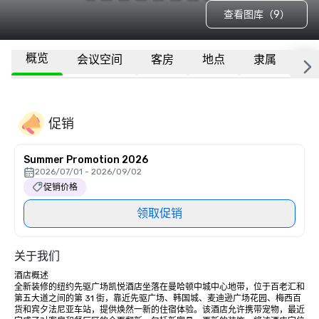
查看图库（9）
概览
会议空间
客房
地点
隶属
更
促销
Summer Promotion 2026
2026/07/01 - 2026/09/02
促销价格
领取促销
关于我们
酒店概述

全新装修的纽约先驱广场凯悦酒店坐落在曼哈顿中城中心地带，位于百老汇和
第五大道之间的第 31 街，靠近先驱广场、韩国城、麦迪逊广场花园、梅西百
货和宾夕法尼亚车站，提供焕然一新的住宿体验。该酒店允许携带宠物，最近