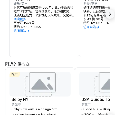
娱乐
1英里
购物
1英里
时代广场联盟成立于1992年，致力于改善和
通往纽约市的第一条铁
推广时代广场，培养创造力、活力和优势，
铁路，已经建成。次年
使该地区成为一个多世纪以来娱乐、文化和
和23街的终点站提供
城市生活的标志。
阅读更多
东 42 街 89 号
百老汇 1560 号
纽约, NY, US 10017
纽约, NY, US 10036
访问网站
访问网站
附近的供应商
推广
Selby NY
USA Guided Tour
多城市
多城市
Selby New York is a design firm
Guided bus, walking, a
creating bespoke private label
of NYC and Washingto