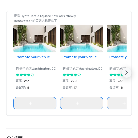
查看 Hyatt Herald Square New York *Newly
Renovated* 的策划人也查看了
Promote your venue
Promote your venue
Promote your ve
的 豪华酒店
Washington
, DC
的 豪华酒店
Washington
, DC
的 豪华酒店
Washin
客房
:
237
客房
:
220
客房
:
237
会议室
:
8
会议室
:
17
会议室
:
8