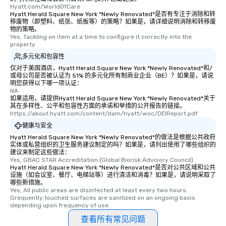
Hyatt.com/WorldOfCare
Hyatt Herald Square New York *Newly Renovated*是否有专注于消除和转
移废物（即塑料、纸张、纸板等）的策略？如果是，请详细说明消除和转移废
物的策略。
Yes, Tackling on item at a time to configure it correctly into the 
property
多元化和包容性
仅对于美国酒店，Hyatt Herald Square New York *Newly Renovated*和/
或母公司是否被认证为 51% 的多元化所有制商业企业（BE）？如果是，请说
明您获得以下哪一项认证：
NA
如果适用，请提供Hyatt Herald Square New York *Newly Renovated*关于
其在多样性、公平和包容性方面的承诺和举措的公开报告的链接。
https://about.hyatt.com/content/dam/hyatt/woc/DEIReport.pdf
健康与安全
Hyatt Herald Square New York *Newly Renovated*的做法是根据公共政府
实体或私营组织的卫生服务建议制定的吗？如果是，请列出使用了哪些组织的
建议来制定这些做法：
Yes, GBAC STAR Accreditation (Global Biorisk Advisory Council)
Hyatt Herald Square New York *Newly Renovated*是否对公共区域和公共
设施（如会议室、餐厅、电梯站等）进行清洁和消毒？如果是，请说明采取了
哪些新措施。
Yes, All public areas are disinfected at least every two hours. 
Grequently touched surfaces are sanitized on an ongoing basis 
depending upon frequency of use.
查看所有常见问题