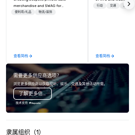
merchandise and SWAG for
行动
交通
首选工
companies, brands and individuals!
便利项/礼品
物流/装饰
We can create anything from fully
custom apparel & totes to pouches &
personal care items. We also offer
fulfillment & warehousing options to
help you meet the needs of your
business in these changing times.
查看简档
查看简档
需要更多供应商选项？
浏览更多供应商以获取视听、娱乐、交通及其他活动所需。
了解更多信息
技术支持
隶属组织（1）