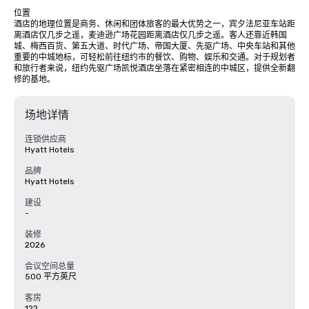
位置

酒店的地理位置是商务、休闲和团体旅客的最大优势之一，宾夕法尼亚车站距
离酒店仅几步之遥，麦迪逊广场花园距离酒店仅几步之遥。客人还靠近韩国
城、梅西百货、第五大道、时代广场、帝国大厦、先驱广场、中央车站和其他
重要的中城地标，可轻松前往纽约市的餐饮、购物、娱乐和交通。对于规划者
和旅行者来说，纽约先驱广场凯悦酒店坐落在紧密相连的中城区，提供全新翻
修的基地。
场地详情
连锁供应商
Hyatt Hotels
品牌
Hyatt Hotels
建设
-
装修
2026
会议空间总量
500 平方英尺
客房
122