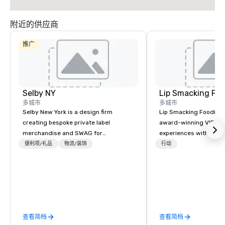
附近的供应商
推广
Selby NY
Lip Smacking Foo
多城市
多城市
Selby New York is a design firm
Lip Smacking Foodie T
creating bespoke private label
award-winning VIP gro
merchandise and SWAG for
experiences with visits
companies, brands and individuals!
restaurants throughou
便利项/礼品
物流/装饰
行动
We can create anything from fully
States. Choose either
custom apparel & totes to pouches &
activity or evening d
personal care items. We also offer
groups are escorted i
fulfillment & warehousing options to
the best tables in the 
help you meet the needs of your
most-sought-after res
business in these changing times.
enjoy a parade of sign
查看简档
查看简档
and craft cocktails at 