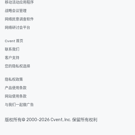
移动活动应用程序
Lip Smacking Foodie To
groups, small or large.
战略会议管理
experiences can acc
网络民意调查软件
groups from as few as
网络研讨会平台
as 500 guests, making
choice for any corpora
Cvent 首页
Stress-Free Booking 
a tour is stress-free a
联系我们
enjoy the company of 
客户支持
more easily. You’ll tak
您的隐私权选择
knowing that everythin
of from the moment the
隐私权政策
booked to the minute i
Since the menu is alre
产品使用条款
have nothing to worry 
网站使用条款
remember to submit ah
与我们一起做广告
date any dietary restr
allergies for anyone in
Feel Like a VIP at Each
版权所有© 2000-2026 Cvent, Inc. 保留所有权利
Smacking Foodie Tours
group members never 