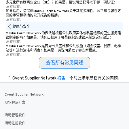
多元化所有制商业企业（BE）？如果是，请说明您获得以下哪一项认证：
Our affordable tours a
没有回复。
如果适用，请提供Malibu Farm New York关于其在多样性、公平和包容性方
person with tax and gr
面的承诺和举措的公开报告的链接。
included. The only thi
没有回复。
are drinks. However, 
健康与安全
package upgrade is ava
Malibu Farm New York的做法是根据公共政府实体或私营组织的卫生服务建
provides guests a sign
议制定的吗？如果是，请列出使用了哪些组织的建议来制定这些做法：
没有回复。
at various stops. Build Your Network
Malibu Farm New York是否对公共区域和公共设施（如会议室、餐厅、电梯
Our exclusive experien
站等）进行清洁和消毒？如果是，请说明采取了哪些新措施。
ultimate networking op
没有回复。
a typical sit-down dinn
查看所有常见问题
to engage the person t
right of you. Because 
向 Cvent Supplier Network
报告
一个与此场地简档有关的问题。
place at multiple resta
walking in between, th
countless opportunitie
Cvent Supplier Network
with different people 
现场解决方案
down at each venue a
traverse along the way
experiences not only 
活动管理软件
ways to network, but a
活动注册软件
way to do so. Large Groups Welcome