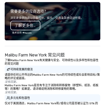
with complete VIP serv
experience gives gues
需要更多供应商选项？
opportunity to sit next 
colleagues at each ven
浏览更多供应商以获取视听、娱乐、交通及其他活动所需。
mingle, and easily net
了解更多信息
is led by a professiona
specializing in escort
技术支持
with utmost care, who
each experience with 
engaging information 
Lip Smacking Foodie T
Malibu Farm New York 常见问题
entertaining activity 
了解Malibu Farm New York有关健康与安全、可持续性以及多样性和包容性
dining experience meld
的常见问题
that are sure to add ne
可持续发展的做法
meeting events, from 
请提供任何公开传达的Malibu Farm New York的可持续性或社会影响目标/策
team building. All-Inclusive Group
略的评论或链接。
Dining When meeting p
没有回复。
corporate group event
Malibu Farm New York是否有专注于消除和转移废物（即塑料、纸张、纸板
等）的策略？如果是，请详细说明消除和转移废物的策略。
Smacking Foodie Tours,
没有回复。
group is assured a top
多元化和包容性
experience with three 
仅对于美国酒店，Malibu Farm New York和/或母公司是否被认证为 51% 的
signature dishes at ea