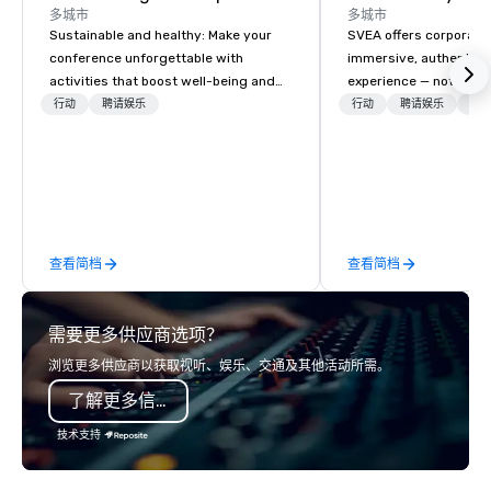
多城市
多城市
Sustainable and healthy: Make your
SVEA offers corporate
conference unforgettable with
immersive, authentic S
activities that boost well-being and
experience — not a tour
lower carbon footprints. Explore the
transformation. We de
行动
聘请娱乐
行动
聘请娱乐
物流
world on the run with expert local
facilitate custom exec
running guides.
tours, learning session
workshops, leadership
behind-the-scenes tec
experiences for visiti
incentive groups, and
查看简档
查看简档
offsites. Whether your
think like a Silicon Val
explore the mindsets d
需要更多供应商选项？
world's fastest-growi
or walk away with a pr
浏览更多供应商以获取视听、娱乐、交通及其他活动所需。
innovation playbook, S
了解更多信息
programming that is 
substantive, and uniqu
技术支持
the Valley. Ideal for g
Fully customizable by 