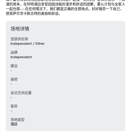
漫的周末，在阿特湖边享受田园诗般的漫步和舒适的团聚，要么计划与全家人
一起住宿——在任何情况下，我们都是正确的住宿地点。好好犒劳一下自己，
感受萨尔茨卡默古特的美丽和舒适。
场地详情
连锁供应商
Independent / Other
品牌
Independent
建设
-
装修
-
会议空间总量
-
客房
-
场地类型
酒店