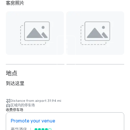
客房照片
查
看
另
外
2
个
地点
到达这里
Distance from airport 31.94 mi
区域内的停车场
收费停车场
Promote your venue
Prom
豪华酒店
豪华