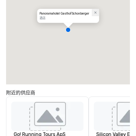
Panoramahotel Gasthof Schonberger
酒店
附近的供应商
Go! Running Tours ApS