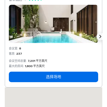
会议室
:
8
会议室
客房
:
237
客房
:
会议空间总量
:
7,201 平方英尺
会议空
最大的房间
:
1,800 平方英尺
最大的
选择场地