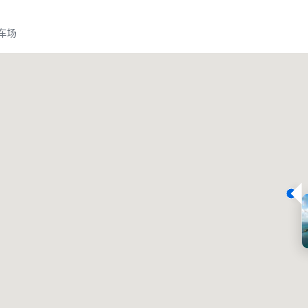
车场
Promote your venue
豪华酒店
会议室
:
客房
:
7
220
会议空间总量
:
最大的房间
:
12,000 平方英尺
4,100 平方英尺