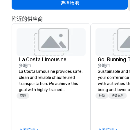
选择场地
附近的供应商
La Costa Limousine
Go! Running 
多城市
多城市
La Costa Limousine provides safe,
Sustainable and 
clean and reliable chauffeured
your conference
transportation. We achieve this
with activities t
goal with highly trained
being and lower c
chauffeurs, the newest vehicles
Explore the world
交通
行动
聘请娱乐
available and a commitment to
expert local runn
Five Star service. The difference
between La Costa Limousine and
other companies can be explained
using one word – quality. From our