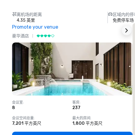
离机场的距离
区域内的停
4.35 英里
免费停车场
Promote your venue
豪华酒店
会议室
:
客房
:
8
237
1
会议空间总量
:
最大的房间
:
7,201 平方英尺
1,800 平方英尺