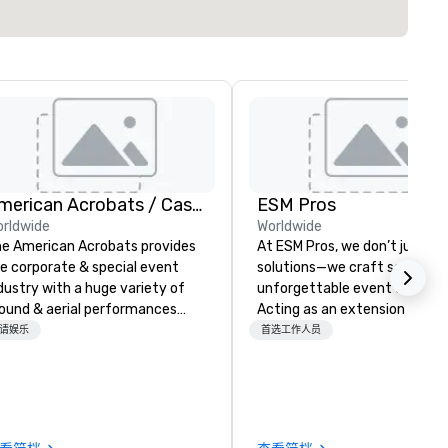
American Acrobats / Castle Productions
ESM Pros
rldwide
Worldwide
e American Acrobats provides
At ESM Pros, we don’t just pr
e corporate & special event
solutions—we craft seamless
dustry with a huge variety of
unforgettable event experie
ound & aerial performances
Acting as an extension of yo
ing elite professional
team, we bring a consultative
请娱乐
首选工作人员
rmers. We also do trade
hands-on approach to every
ows & private events as well.
stage of your event, from
strategic pre-planning to fla
on-site execution and insight
post-event analysis. We don’t