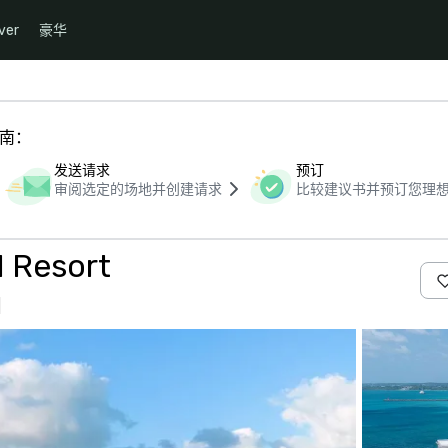
ver
豪华
指南：
发送请求
预订
审阅选定的场地并创建请求
比较建议书并预订您理
d Resort
们