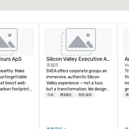
选择场地
Tours ApS
Silicon Valley Executive Academy
多城市
Wo
healthy: Make
SVEA offers corporate groups an
Th
 unforgettable
immersive, authentic Silicon
th
hat boost well-
Valley experience — not a tour,
in
arbon footprints.
but a transformation. We design
gr
 on the run with
and facilitate custom executive
us
行动
聘请娱乐
物流/装饰
聘
ing guides.
innovation tours, learning
perfo
sessions, innovation workshops,
sh
leadership intensives, and behind-
the-scenes tech culture
experiences for visiting