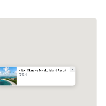
Hilton Okinawa Miyako Island Resort
度假村