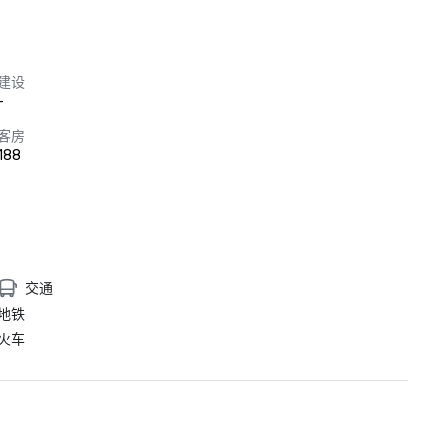
建设
-
客房
188
交通
地铁
火车