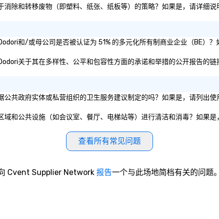
uou-Oodori是否有专注于消除和转移废物（即塑料、纸张、纸板等）的策略？如果是，
achi Cyuou-Oodori和/或母公司是否被认证为 51% 的多元化所有制商业企
chi Cyuou-Oodori关于其在多样性、公平和包容性方面的承诺和举措的公开报告的
uou-Oodori的做法是根据公共政府实体或私营组织的卫生服务建议制定的吗？如果是
uou-Oodori是否对公共区域和公共设施（如会议室、餐厅、电梯站等）进行清洁和消毒
查看所有常见问题
向 Cvent Supplier Network
报告
一个与此场地简档有关的问题