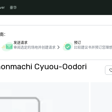
ver
豪华
指南：
发送请求
预订
审阅选定的场地并创建请求
比较建议书并预订您理
-honmachi Cyuou-Oodori