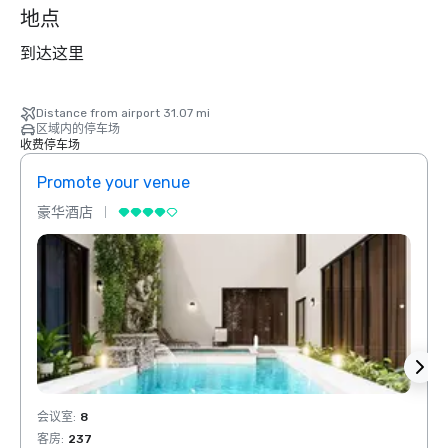
地点
到达这里
Distance from airport 31.07 mi
区域内的停车场
收费停车场
Promote your venue
Prom
豪华酒店
豪华
会议室
:
8
会议室
客房
:
237
客房
: