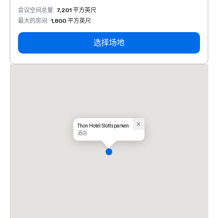
会议空间总量
:
7,201 平方英尺
会议空
最大的房间
:
1,800 平方英尺
最大的
选择场地
Thon Hotel Slottsparken
酒店