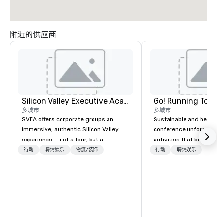
附近的供应商
Silicon Valley Executive Academy
Go! Running Tour
多城市
多城市
SVEA offers corporate groups an
Sustainable and healt
immersive, authentic Silicon Valley
conference unforgetta
experience — not a tour, but a
activities that boost 
transformation. We design and
lower carbon footprint
行动
聘请娱乐
物流/装饰
行动
聘请娱乐
facilitate custom executive innovation
world on the run with e
tours, learning sessions, innovation
running guides.
workshops, leadership intensives, and
behind-the-scenes tech culture
experiences for visiting delegations,
incentive groups, and corporate