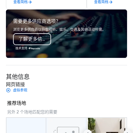
查看简档
查看简档
offsites. Whether your group wants to
think like a Silicon Valley founder,
explore the mindsets driving the
需要更多供应商选项？
world's fastest-growing companies,
or walk away with a practical
浏览更多供应商以获取视听、娱乐、交通及其他活动所需。
innovation playbook, SVEA delivers
了解更多信息
programming that is memorable,
substantive, and uniquely rooted in
技术支持
the Valley. Ideal for groups of 10–200.
Fully customizable by industry,
seniority, and objectives.
其他信息
网页链接
虚拟参观
推荐场地
另外 2 个场地匹配您的需要