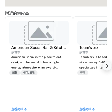
附近的供应商
American Social Bar & Kitchen
TeamWorx
多城市
多城市
American Social is the place to eat,
TeamWorx is based jus
drink, and be social. It has a high-
silicon valley Californi
energy atmosphere, an award-
specializes in team bui
winning menu, live entertainment,
tech companies and t
配餐
餐厅/酒吧
行动
local beer, unique cocktails, and so
engineering companie
much more. All this is in a space
engineers, and groups 
designed for electric, social
robotic themed events
experiences, where conversations
Robot Team Building e
flow free and connections run deep,
Build and Battle 1, Rob
and the stage is always set for having
Battle 2, and our newe
查看简档
查看简档
a good time.
Robot Racing! We deliv