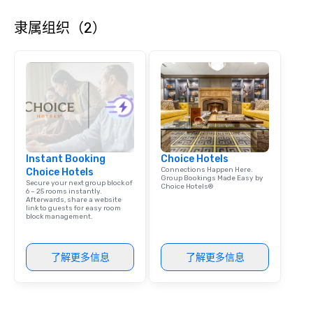
隶属组织（2）
Instant Booking
Choice Hotels
Connections Happen Here.
Choice Hotels
Group Bookings Made Easy by
Secure your next group block of
Choice Hotels®
6 – 25 rooms instantly.
Afterwards, share a website
link to guests for easy room
block management.
了解更多信息
了解更多信息