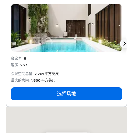
会议室
:
8
会议室
客房
:
237
客房
:
会议空间总量
:
7,201 平方英尺
会议空
最大的房间
:
1,800 平方英尺
最大的
选择场地