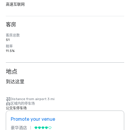
高速互联网
客房
客房总数
51
税率
11.5%
地点
到达这里
Distance from airport 3 mi
区域内的停车场
公交车停车场
Promote your venue
Prom
豪华酒店
豪华