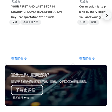
多城市
多城市
YOUR FIRST AND LAST STOP IN
Our mission is to prov
LUXURY GROUND TRANSPORTATION.
kind culinary experien
Key Transportation Worldwide
you and your guests wi
Services (key) is a leading provider of
memories and satiated
交通
首选工作人员
行动
配餐
luxury ground transportation
detail is meticulously 
services. Miami based, with a global
our commitment to hosp
outreach, Key offers turnkey private
over 40 years of expe
car service, corporate group and
in some of the world'
wedding transportation with world
acclaimed restaurants,
class standards, modern luxury
of excellence rarely fo
查看简档
查看简档
design and the best Customer
catering industry.
Service in the industry.
需要更多供应商选项？
浏览更多供应商以获取视听、娱乐、交通及其他活动所需。
了解更多信息
技术支持