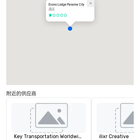
Econo Lodge Panama City
酒店
1/5
附近的供应商
Key Transportation Worldwide Service
ilixr Creative