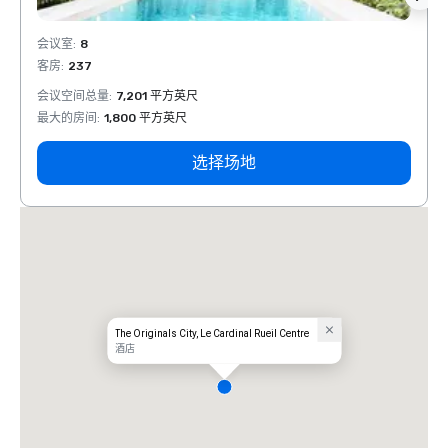
会议室
:
8
会议室
客房
:
237
客房
:
会议空间总量
:
7,201 平方英尺
会议空
最大的房间
:
1,800 平方英尺
最大的
选择场地
The Originals City, Le Cardinal Rueil Centre
酒店