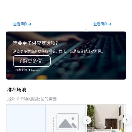
Limousine and other companies can
be explained using one word – quality.
From our perfectly maintained fleet of
查看简档
查看简档
late model luxury vehicles to the
highly experienced and professional
team of chauffeurs and support staff;
需要更多供应商选项？
you will know quality when you travel
with La Costa Limousine.
浏览更多供应商以获取视听、娱乐、交通及其他活动所需。
了解更多信息
技术支持
推荐场地
另外 2 个场地匹配您的需要