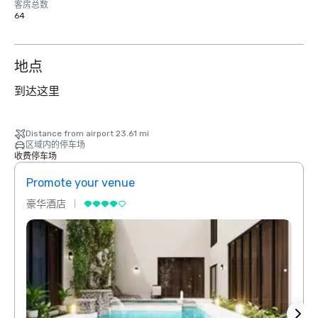
客房总数
64
地点
到达这里
Distance from airport 23.61 mi
区域内的停车场
收费停车场
Promote your venue
Prom
豪华酒店
豪华