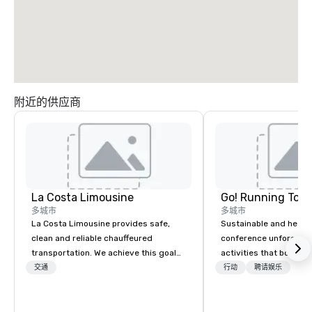
附近的供应商
La Costa Limousine
Go! Running Tour
多城市
多城市
La Costa Limousine provides safe,
Sustainable and healt
clean and reliable chauffeured
conference unforgetta
transportation. We achieve this goal
activities that boost 
with highly trained chauffeurs, the
lower carbon footprint
交通
行动
聘请娱乐
newest vehicles available and a
world on the run with e
commitment to Five Star service. The
running guides.
difference between La Costa