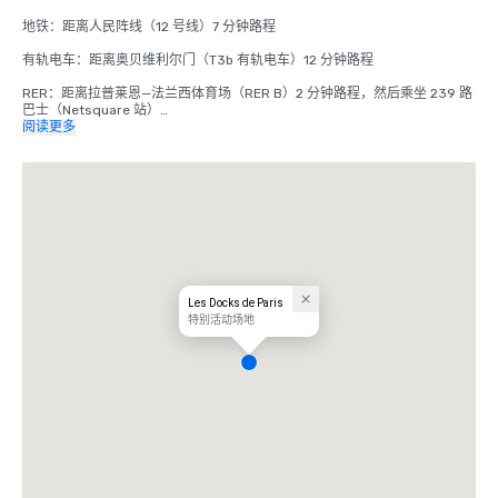
地铁：距离人民阵线（12 号线）7 分钟路程

有轨电车：距离奥贝维利尔门（T3b 有轨电车）12 分钟路程

RER：距离拉普莱恩—法兰西体育场（RER B）2 分钟路程，然后乘坐 239 路
巴士（Netsquare 站）

阅读更多
开车：距离巴黎 10 分钟路程，内设停车场

乘飞机：距离巴黎戴高乐机场 25 分钟路程
Les Docks de Paris
特别活动场地