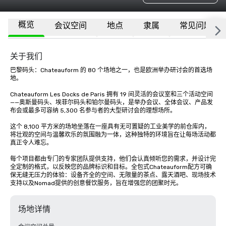
概览
会议空间
地点
隶属
常见问题
关于我们
巴黎码头：Chateauform 的 80 个场地之一，也是欧洲举办研讨会的首选场
地。

Chateauform Les Docks de Paris 拥有 19 间灵活的会议室和三个活动空间
——奥斯曼码头、埃菲尔码头和铂尔曼码头，是举办会议、全体会议、产品发
布会或最多可容纳 5,300 名参与者的大型研讨会的理想场所。

这个 8,100 平方米的场地坐落在一座具有无可置疑的工业美学的前仓库内，
将壮观的空间与温馨欢乐的氛围融为一体，这种独特的环境旨在让每场活动都
真正令人难忘。

每个项目都由专门的专家团队提供支持，他们会认真倾听您的需求，并设计完
全定制的格式，以反映您的品牌标识和目标。全包式Chateauform配方可确
保无缝无压力的体验：设备齐全的空间、无限量的茶点、露天酒吧、现场技术
支持以及Nomad提供的创意餐饮服务，旨在增强您的团聚时光。
场地详情