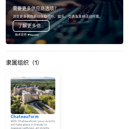
team of chauffeurs and support staff;
需要更多供应商选项？
you will know quality when you travel
with La Costa Limousine.
浏览更多供应商以获取视听、娱乐、交通及其他活动所需。
了解更多信息
技术支持
隶属组织（1）
Chateauform
With Chateauform', your events
will take place in trendy or
magical settings, all strictly