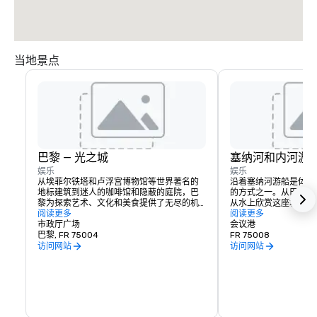
当地景点
巴黎 — 光之城
塞纳河和内河游
娱乐
娱乐
从埃菲尔铁塔和卢浮宫博物馆等世界著名的
沿着塞纳河游船是体验
地标建筑到迷人的咖啡馆和隐蔽的庭院，巴
的方式之一。从巴黎圣
黎为探索艺术、文化和美食提供了无尽的机
从水上欣赏这座城市最
会。距离Chateauform Les Docks de Paris
阅读更多
离Chateauform Les 
阅读更多
仅有很短的车程，客人可以发现光之城的魔
市政厅广场
段车程。
会议港
力，它是灵感、创造力和优雅的完美融合。
巴黎, FR 75004
FR 75008
访问网站
访问网站