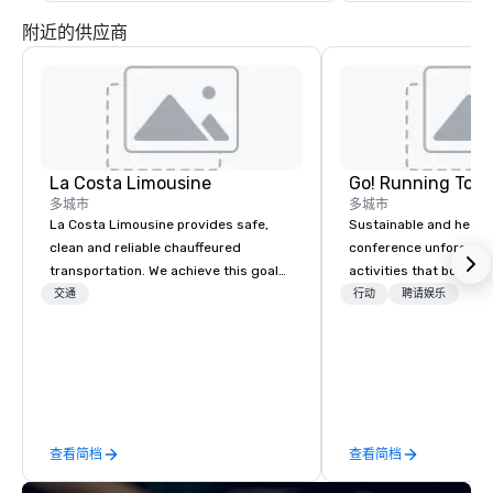
附近的供应商
La Costa Limousine
Go! Running Tour
多城市
多城市
La Costa Limousine provides safe,
Sustainable and healt
clean and reliable chauffeured
conference unforgetta
transportation. We achieve this goal
activities that boost 
with highly trained chauffeurs, the
lower carbon footprint
交通
行动
聘请娱乐
newest vehicles available and a
world on the run with e
commitment to Five Star service. The
running guides.
difference between La Costa
Limousine and other companies can
be explained using one word – quality.
From our perfectly maintained fleet of
查看简档
查看简档
late model luxury vehicles to the
highly experienced and professional