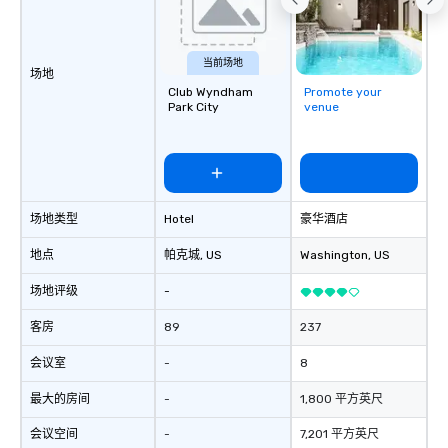
destination. With over
experience in hospitali
and experiential desig
当前场地
场地
delivers elevated pro
Club Wyndham
Promote your
creative, polished and
Park City
venue
precision across the 
region. One Program. A
场地类型
Hotel
豪华酒店
地点
帕克城
, US
Washington
, US
场地评级
-
客房
89
237
会议室
-
8
最大的房间
-
1,800 平方英尺
会议空间
-
7,201 平方英尺