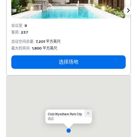
会议室
:
8
会议室
客房
:
237
客房
:
会议空间总量
:
7,201 平方英尺
会议空
最大的房间
:
1,800 平方英尺
最大的
选择场地
Club Wyndham Park City
酒店