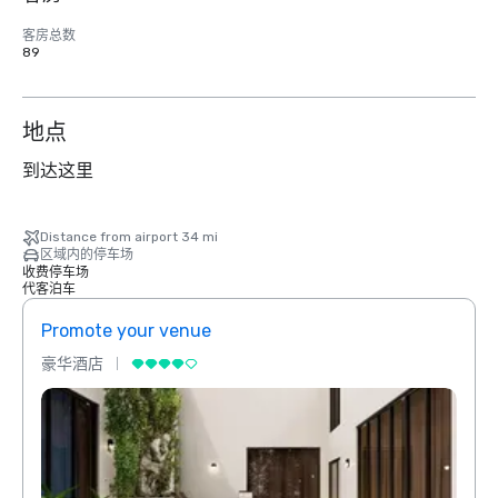
客房总数
89
地点
到达这里
Distance from airport 34 mi
区域内的停车场
收费停车场
代客泊车
Promote your venue
Prom
豪华酒店
豪华