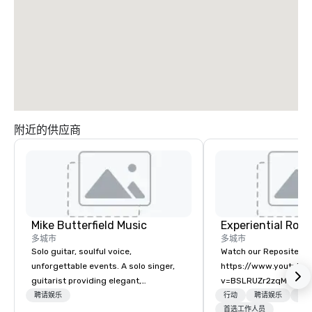
附近的供应商
Mike Butterfield Music
多城市
多城市
Solo guitar, soulful voice,
Watch our Reposite Int
unforgettable events. A solo singer,
https://www.youtube
guitarist providing elegant,
v=BSLRUZr2zqM Intent
unforgettable live music for corporate
Routine. Connection ov
聘请娱乐
行动
聘请娱乐
物流
gatherings, weddings, and private
Precision over Proces
首选工作人员