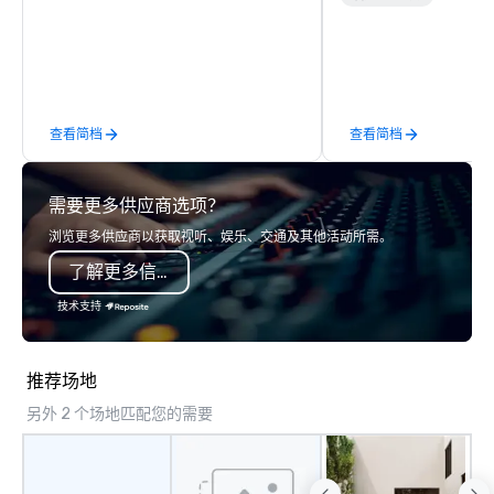
events. Mike’s extensive repertoire
Rocky Mountain curate
showcases soulful, heartfelt
fully customized meeti
renditions of beloved Rock, Pop, Light
and event experiences
Jazz and Country classics from the
Aspen, Vail, Jackson H
1940s through today. Mike brings a
We specialize in high-
查看简档
查看简档
warm, polished musical experience
experiential programs 
that enhances the atmosphere
design, production, e
without overpowering it.
and execution into on
需要更多供应商选项？
experience. We create
programs that go far 
浏览更多供应商以获取视听、娱乐、交通及其他活动所需。
—bringing together de
了解更多信息
expertise, in-house pr
entertainment and TE
技术支持
into a fully integrated
Unlike traditional DMC
believe in cookie-cutt
推荐场地
hand-offs between ve
另外 2 个场地匹配您的需要
experience is thoughtf
and produced as one 
program, tailored speci
group, your goals and