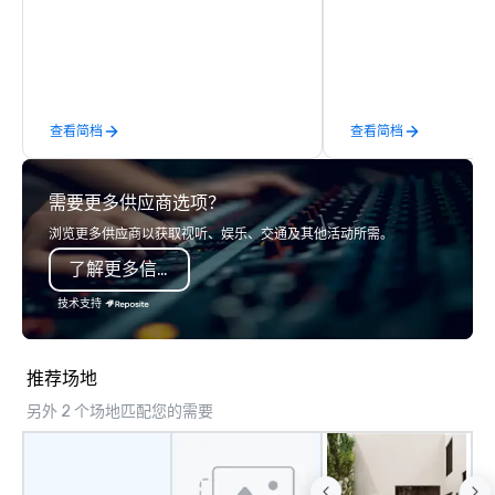
running guides.
tours, learning session
workshops, leadership
behind-the-scenes tec
experiences for visiti
incentive groups, and
查看简档
查看简档
offsites. Whether your
think like a Silicon Val
explore the mindsets d
需要更多供应商选项？
world's fastest-growi
or walk away with a pr
浏览更多供应商以获取视听、娱乐、交通及其他活动所需。
innovation playbook, S
了解更多信息
programming that is 
substantive, and uniqu
技术支持
the Valley. Ideal for g
Fully customizable by 
seniority, and objectiv
推荐场地
另外 2 个场地匹配您的需要