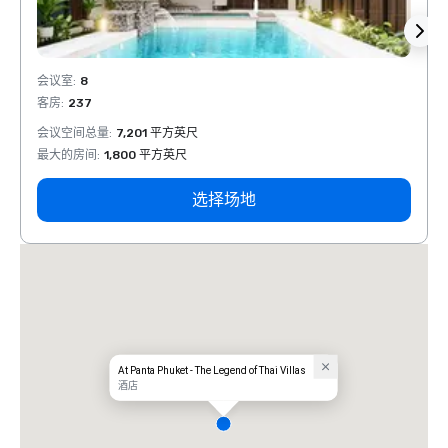
会议室
:
8
会议室
客房
:
237
客房
:
会议空间总量
:
7,201 平方英尺
会议空
最大的房间
:
1,800 平方英尺
最大的
选择场地
At Panta Phuket - The Legend of Thai Villas
酒店