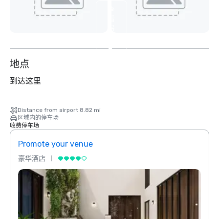
查
看
另
外
2
个
地点
到达这里
Distance from airport 8.82 mi
区域内的停车场
收费停车场
Promote your venue
Prom
豪华酒店
豪华