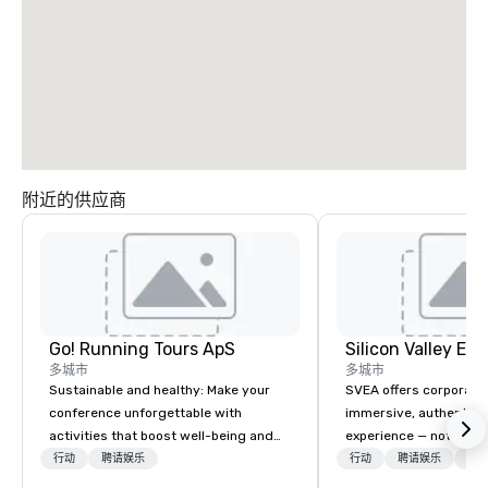
附近的供应商
Go! Running Tours ApS
多城市
多城市
Sustainable and healthy: Make your
SVEA offers corporate
conference unforgettable with
immersive, authentic S
activities that boost well-being and
experience — not a tour
lower carbon footprints. Explore the
transformation. We de
行动
聘请娱乐
行动
聘请娱乐
物流
world on the run with expert local
facilitate custom exec