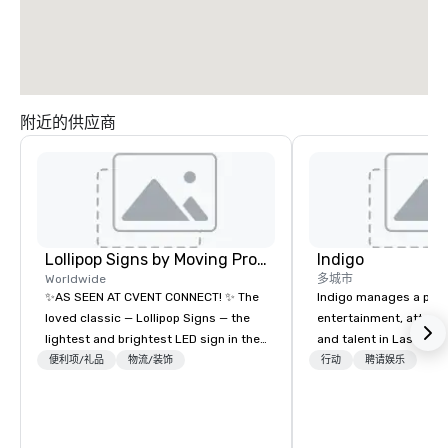
附近的供应商
Lollipop Signs by Moving Products
Indigo
Worldwide
多城市
✨AS SEEN AT CVENT CONNECT! ✨ The
Indigo manages a portfo
loved classic — Lollipop Signs — the
entertainment, attract
lightest and brightest LED sign in the
and talent in Las Vega
world • Open Seats in Dark
and Atlantic City. We sp
便利项/礼品
物流/装饰
行动
聘请娱乐
Auditoriums • Brand Recognition • VIP
business to business r
Seating • Direct Guests & Manage
sales. Our friendly tea
Traffic Flow • Brighten up your event
you and your clients d
with Lollipop Signs! Complimentary
exceptional experiences