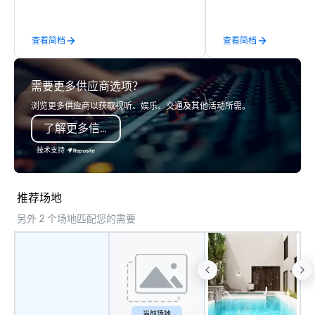
catalogue with your branding –
a third party; we work 
Connect with us today for more
Producers to provide b
查看简档
查看简档
information, or send us your logo and
direct line of communi
we will create an interactive
unparalleled customer
presentation highlighting your brand.
需要更多供应商选项？
浏览更多供应商以获取视听、娱乐、交通及其他活动所需。
了解更多信息
技术支持
推荐场地
另外 2 个场地匹配您的需要
当前场地