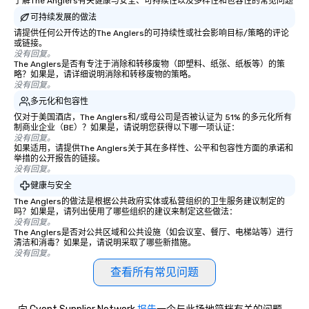
了解The Anglers有关健康与安全、可持续性以及多样性和包容性的常见问题
experiential style of magic allowed me
business or pleasure,
to help companies listed on the
Worldwide ensures yo
可持续发展的做法
fortune-500, mom-and-pop
transportation is comf
请提供任何公开传达的The Anglers的可持续性或社会影响目标/策略的评论
或链接。
businesses, new start-ups, Major
and exceptional.
没有回复。
League sports teams, World-Series
The Anglers是否有专注于消除和转移废物（即塑料、纸张、纸板等）的策
Champions, A-List celebrities, and
略？如果是，请详细说明消除和转移废物的策略。
没有回复。
private groups across the country
多元化和包容性
break down walls, get to know each
仅对于美国酒店，The Anglers和/或母公司是否被认证为 51% 的多元化所有
other, and create LASTING memories
制商业企业（BE）？如果是，请说明您获得以下哪一项认证：
through magic. | If you're looking for a
没有回复。
personable, engaging, and mind
如果适用，请提供The Anglers关于其在多样性、公平和包容性方面的承诺和
举措的公开报告的链接。
blowing experience for your group -
没有回复。
send me/my team a message!
健康与安全
The Anglers的做法是根据公共政府实体或私营组织的卫生服务建议制定的
吗？如果是，请列出使用了哪些组织的建议来制定这些做法：
没有回复。
The Anglers是否对公共区域和公共设施（如会议室、餐厅、电梯站等）进行
清洁和消毒？如果是，请说明采取了哪些新措施。
没有回复。
查看所有常见问题