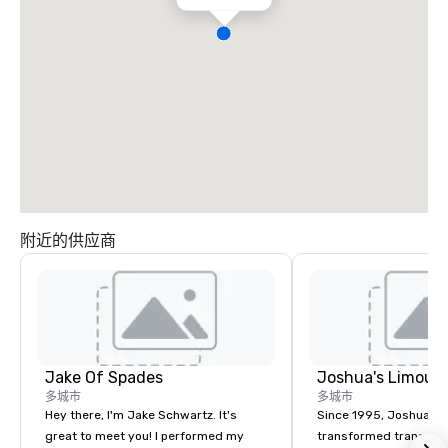
附近的供应商
Jake Of Spades
Joshua's Limousi
多城市
多城市
Hey there, I'm Jake Schwartz. It's
Since 1995, Joshua’s 
great to meet you! I performed my
transformed transport