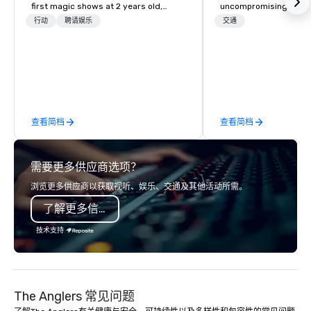
first magic shows at 2 years old,
uncompromising attenti
making my food “disappear” for my
Founded by Gary and 
行动
聘请娱乐
交通
parents at every meal. I quickly
with just six vehicles
became obsessed with the moments
into a premier transpo
a magic trick could create. | However,
with a fleet of 35+ veh
not everyone enjoys being “FOOLED”
50 dedicated team memb
over and over by a kid, so I learned
commitment goes be
how to tell STORIES through my
transportation – we pr
查看简档
查看简档
magic. Suddenly, people weren’t
experience. From casin
made to be the FOOL, they were PART
corporate events, wed
of a STORY. | Since then, I've won
tours, we deliver first
需要更多供应商选项？
international awards, appeared on
with: 24/7 live customer support
television over 70 times, performed in
Rigorous chauffeur tra
浏览更多供应商以获取视听、娱乐、交通及其他活动所需。
3 World Tours with the most viral
background checks GP
了解更多信息
sports team on the planet as The
flight monitoring Impe
Savannah Bananas’ Magician First
standards Partnership
技术支持
Base Coach, and subsequently
class organizations We don’t just
launched my very own theater tour -
move you from point A 
"The Game Changing Magic Tour: The
team at Joshua’s Wor
World's Only Magic Show For Sports
memorable journeys ta
The Anglers 常见问题
Fans." | This personable, up-beat, and
needs. Whether you’re 