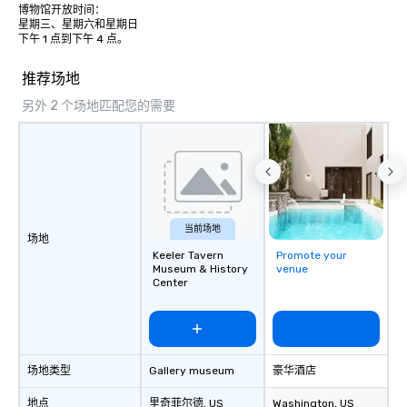
博物馆开放时间：

businesses, new start-ups, Major
星期三、星期六和星期日

League sports teams, World-Series
下午 1 点到下午 4 点。
Champions, A-List celebrities, and
private groups across the country
推荐场地
break down walls, get to know each
另外 2 个场地匹配您的需要
other, and create LASTING memories
through magic. | If you're looking for a
personable, engaging, and mind
blowing experience for your group -
send me/my team a message!
当前场地
场地
Keeler Tavern
Promote your
Museum & History
venue
Center
场地类型
Gallery museum
豪华酒店
地点
里奇菲尔德
, US
Washington
, US