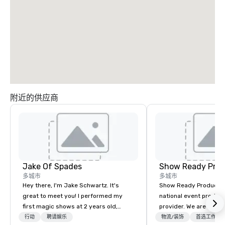
附近的供应商
Jake Of Spades
Show Ready Prod
多城市
多城市
Hey there, I'm Jake Schwartz. It's
Show Ready Production
great to meet you! I performed my
national event product
first magic shows at 2 years old,
provider. We are your 
making my food “disappear” for my
production partner fro
行动
聘请娱乐
物流/装饰
首选工作人