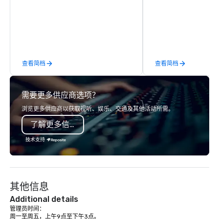
parents at every meal. I quickly
finish. Our team is ded
became obsessed with the moments
making sure we begin w
a magic trick could create. | However,
and leave you and you
not everyone enjoys being “FOOLED”
inspired by the experi
over and over by a kid, so I learned
how to tell STORIES through my
查看简档
查看简档
magic. Suddenly, people weren’t
made to be the FOOL, they were PART
of a STORY. | Since then, I've won
需要更多供应商选项？
international awards, appeared on
television over 70 times, performed in
浏览更多供应商以获取视听、娱乐、交通及其他活动所需。
3 World Tours with the most viral
了解更多信息
sports team on the planet as The
Savannah Bananas’ Magician First
技术支持
Base Coach, and subsequently
launched my very own theater tour -
"The Game Changing Magic Tour: The
World's Only Magic Show For Sports
其他信息
Fans." | This personable, up-beat, and
experiential style of magic allowed me
Additional details
to help companies listed on the
管理员时间：

周一至周五，上午9点至下午3点。

fortune-500, mom-and-pop