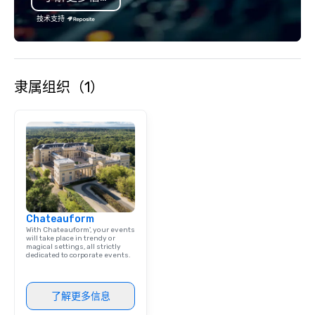
技术支持
隶属组织（1）
Chateauform
With Chateauform', your events
will take place in trendy or
magical settings, all strictly
dedicated to corporate events.
了解更多信息