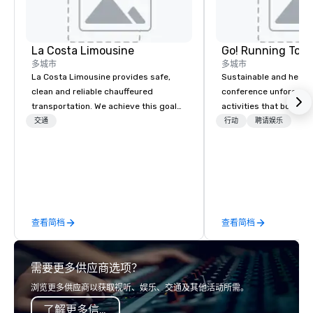
La Costa Limousine
Go! Running Tour
多城市
多城市
La Costa Limousine provides safe,
Sustainable and healt
clean and reliable chauffeured
conference unforgetta
transportation. We achieve this goal
activities that boost 
with highly trained chauffeurs, the
lower carbon footprint
交通
行动
聘请娱乐
newest vehicles available and a
world on the run with e
commitment to Five Star service. The
running guides.
difference between La Costa
Limousine and other companies can
be explained using one word – quality.
From our perfectly maintained fleet of
查看简档
查看简档
late model luxury vehicles to the
highly experienced and professional
team of chauffeurs and support staff;
需要更多供应商选项？
you will know quality when you travel
with La Costa Limousine.
浏览更多供应商以获取视听、娱乐、交通及其他活动所需。
了解更多信息