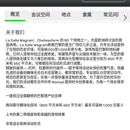
概览
会议空间
地点
隶属
常见问题
关于我们
La Salle Wagram：Chateauform 的 80 个场地之一，也是欧洲研讨会的首
选场地。La Salle Wagram距离巴黎的星光广场仅几步之遥，为专业活动提供
了壮观的历史环境，可容纳300至1,000名参与者。该场地是巴黎的地标建
筑，已列入清单并经过全面修复，将建筑声望与尖端技术融为一体，为您的客
人提供既无缝又令人难忘的体验。其两间大型模块化会议室分别为 800 平方
米和 650 平方米，可根据任何活动形式进行调整。

精致的装饰——栏杆、柱廊和时代画作——赋予每场活动永恒的优雅气息，而最
先进的设备则确保无论白天还是晚上，都非常舒适。专业团队与您密切合作，
将您的愿景变为现实，在每一步提供量身定制的支持。为了提升您的欢乐时
光，我们的活动餐饮合作伙伴 Nomad 提供时令创意美食，为每一个场合增添
风情和风味。

一座经过全面翻修的巴黎遗产纪念碑

两间豪华模块化房间（800 平方米和 650 平方米）最多可容纳 1,000 位客人

上市的第二帝国装饰和卓越的音响效果

非常适合各种活动形式
