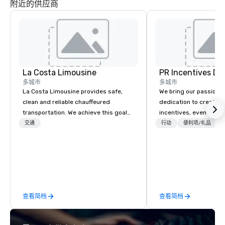
附近的供应商
La Costa Limousine
PR Incentives DMC
多城市
多城市
La Costa Limousine provides safe,
We bring our passion,
clean and reliable chauffeured
dedication to create t
transportation. We achieve this goal
incentives, events, co
with highly trained chauffeurs, the
meetings, product lau
交通
行动
便利项/礼品
newest vehicles available and a
luxury travel experienc
commitment to Five Star service. The
Clients. Based in Italy,
difference between La Costa
discover more about u
Limousine and other companies can
our Company Profile at
be explained using one word – quality.
contact us for any fur
From our perfectly maintained fleet of
or collaboration opport
查看简档
查看简档
late model luxury vehicles to the
highly experienced and professional
team of chauffeurs and support staff;