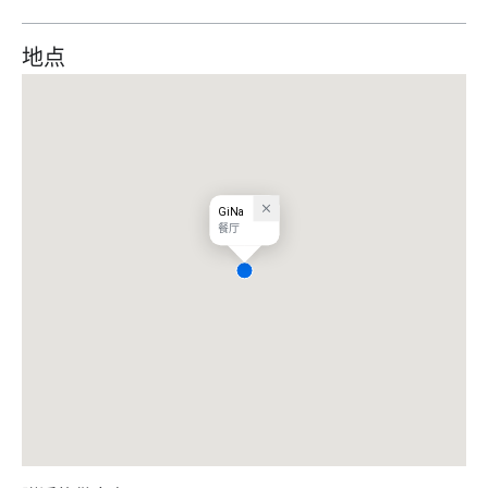
地点
GiNa
餐厅