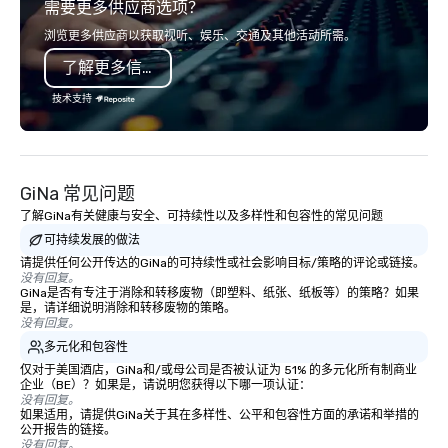
需要更多供应商选项？
you will know quality when you travel
with La Costa Limousine.
浏览更多供应商以获取视听、娱乐、交通及其他活动所需。
了解更多信息
技术支持
GiNa 常见问题
了解GiNa有关健康与安全、可持续性以及多样性和包容性的常见问题
可持续发展的做法
请提供任何公开传达的GiNa的可持续性或社会影响目标/策略的评论或链接。
没有回复。
GiNa是否有专注于消除和转移废物（即塑料、纸张、纸板等）的策略？如果
是，请详细说明消除和转移废物的策略。
没有回复。
多元化和包容性
仅对于美国酒店，GiNa和/或母公司是否被认证为 51% 的多元化所有制商业
企业（BE）？如果是，请说明您获得以下哪一项认证：
没有回复。
如果适用，请提供GiNa关于其在多样性、公平和包容性方面的承诺和举措的
公开报告的链接。
没有回复。