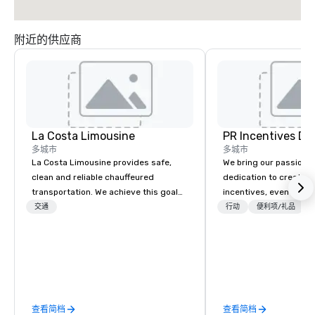
附近的供应商
La Costa Limousine
PR Incentives DMC
多城市
多城市
La Costa Limousine provides safe,
We bring our passion,
clean and reliable chauffeured
dedication to create t
transportation. We achieve this goal
incentives, events, co
with highly trained chauffeurs, the
meetings, product lau
交通
行动
便利项/礼品
newest vehicles available and a
luxury travel experienc
commitment to Five Star service. The
Clients. Based in Italy,
difference between La Costa
discover more about u
Limousine and other companies can
our Company Profile at
be explained using one word – quality.
contact us for any fur
From our perfectly maintained fleet of
or collaboration opport
查看简档
查看简档
late model luxury vehicles to the