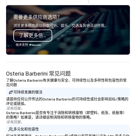
highly experienced and professional
team of chauffeurs and support staff;
需要更多供应商选项？
you will know quality when you travel
with La Costa Limousine.
浏览更多供应商以获取视听、娱乐、交通及其他活动所需。
了解更多信息
技术支持
Osteria Barberini 常见问题
了解Osteria Barberini有关健康与安全、可持续性以及多样性和包容性的常
见问题
可持续发展的做法
请提供任何公开传达的Osteria Barberini的可持续性或社会影响目标/策略的
评论或链接。
没有回复。
Osteria Barberini是否有专注于消除和转移废物（即塑料、纸张、纸板等）
的策略？如果是，请详细说明消除和转移废物的策略。
没有回复。
多元化和包容性