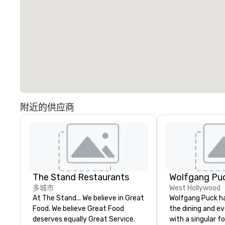
附近的供应商
The Stand Restaurants
Wolfgang Puc
多城市
West Hollywood
At The Stand... We believe in Great
Wolfgang Puck ha
Food. We believe Great Food
the dining and e
deserves equally Great Service.
with a singular f