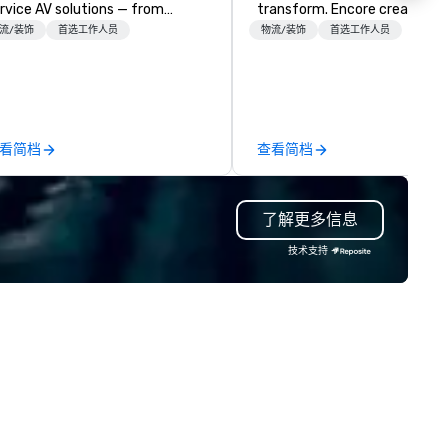
rvice AV solutions — from
transform. Encore creates
eative design and state-of-
memorable event experience
流/装饰
首选工作人员
物流/装饰
首选工作人员
e-art equipment to expert
that engage and transform
chnical support — for
organizations. As the global l
nferences, meetings, and live
for event technology and
ents of all sizes. With a
production services, Encore’s
dicated team and a coast-to-
team of creators, innovators
看简档
查看简档
ast network, we deliver
experts deliver real results
nsistent, high-quality
through strategy and creativ
periences while helping clients
advanced technology, digital,
了解更多信息
ve time and costs. Trusted by
environmental, staging, and
p organizations across all
digital solutions for hybrid, vi
技术支持
dustries, Tallen brings visions to
and in-person events of any 
fe and ensures every event
eates lasting impact.