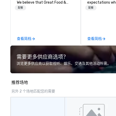
We believe that Great Food &
expectations wh
Service shouldn’t come at the
guests gather fo
配餐
配餐
expense of Great Value. At The
Austrian-born C
Stand... We commit every day to
Puck founded Wo
delivering the finest Food, Service,
Catering in 1998,
and Value. That’s our pledge to
class catering an
you. To accomplish this, we
to diverse envir
查看简档
查看简档
partner with only the finest local
team continues t
suppliers. From fresh daily baked
standard for culi
bread and professionally blended
bringing Wolfgan
需要更多供应商选项？
proprietary ground beef to locally
combination of i
sourced produce, we hold our
and refined servi
浏览更多供应商以获取视听、娱乐、交通及其他活动所需。
partners to the highest standards
most renowned 
of excellence.
corporate, cultur
entertainment cl
推荐场地
另外 2 个场地匹配您的需要