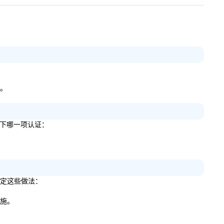
略。
得以下哪一项认证：
来制定这些做法：
措施。