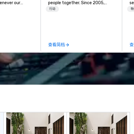
enever our
people together. Since 2005,
se
r a meal.
we've specialized in interactive
cr
行动
物
hef Wolfgang
cooking events for corporate
th
lfgang Puck
teams, social celebrations, and
te
 bringing best-in-
groups seeking hands-on culinary
co
d dining services
adventures in Berkeley, Oakland,
ev
onments. Our
and virtually worldwide. Our
de
查看简档
查
o set the
professional chef instructors
co
nary excellence,
guide participants through
co
g’s legendary
collaborative cooking sessions
ex
nnovative cuisine
using high-quality ingredients and
sa
ce to the worlds’
time-tested techniques. Whether
to
and demanding
you're planning a corporate team-
in
al and
building retreat, milestone
li
ients.
celebration, or virtual cooking
cr
experience, we create memorable
events that encourage
connection, boost engagement,
and leave participants with new
skills they'll actually use. Perfect
for: Team building, corporate