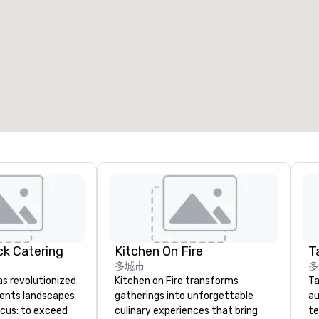
k Catering
Kitchen On Fire
Ta
多城市
多
s revolutionized
Kitchen on Fire transforms
Ta
vents landscapes
gatherings into unforgettable
au
ocus: to exceed
culinary experiences that bring
te