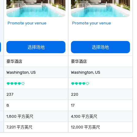
wellness programs, birthday
parties, anniversary celebrations,
rehearsal dinners, holiday events,
client entertainment, and virtual
Promote your venue
Promote your venue
team connections. We handle
everything from ingredient
sourcing to instruction, making
your event planning seamless.
选择场地
选择场地
豪华酒店
豪华酒店
Washington
, US
Washington
, US
237
220
8
17
1,800 平方英尺
4,100 平方英尺
7,201 平方英尺
12,000 平方英尺