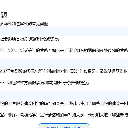
问题
持续性以及多样性和包容性的常见问题
可持续性或社会影响目标/策略的评论或链接。
和转移废物（即塑料、纸张、纸板等）的策略？如果是，请详细说明消除和转移废物的策
/或母公司是否被认证为 51% 的多元化所有制商业企业（BE）？如果是，请说明您获
于其在多样性、公平和包容性方面的承诺和举措的公开报告的链接。
政府实体或私营组织的卫生服务建议制定的吗？如果是，请列出使用了哪些组织的建议
公共设施（如会议室、餐厅、电梯站等）进行清洁和消毒？如果是，请说明采取了哪些新