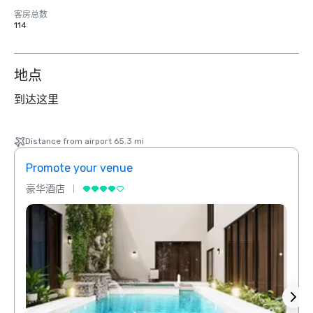
客房总数
114
地点
到达这里
Distance from airport 65.3 mi
Promote your venue
Prom
豪华酒店
豪华