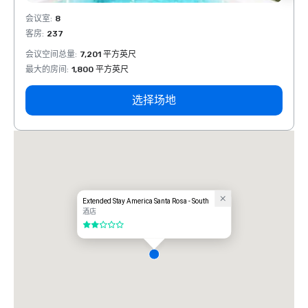
会议室
:
8
会议室
客房
:
237
客房
:
会议空间总量
:
7,201 平方英尺
会议空
最大的房间
:
1,800 平方英尺
最大的
选择场地
Extended Stay America Santa Rosa - South
酒店
2/5