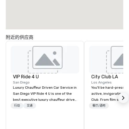
附近的供应商
VIP Ride 4 U
City Club LA
San Diego
Los Angeles
Luxury Chauffeur Driven Car Service in
You'll be hard-pressed
San Diego VIP Ride 4 U is one of the
active, invigorating sc
best executive luxury chauffeur driven
Club. From film screen
car service in San Diego for Airport
dinners to high-profil
行动
交通
餐厅/酒吧
Transfers, Business, Wedding and
networking mixers, City
Events. Give yourself an amazing
modern forum where t
travelling experience with
brightest of our city 