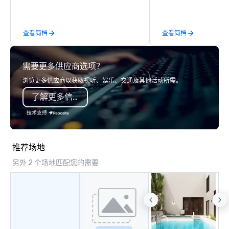
professional chauffeur services of VIP
and then make them rea
Ride 4 U. Here you will find a fantastic
collection of luxury vehicles waiting
查看简档
查看简档
for you to ride and explore the San
Diego with your family, business
meeting or friends.
需要更多供应商选项？
浏览更多供应商以获取视听、娱乐、交通及其他活动所需。
了解更多信息
技术支持
推荐场地
另外 2 个场地匹配您的需要