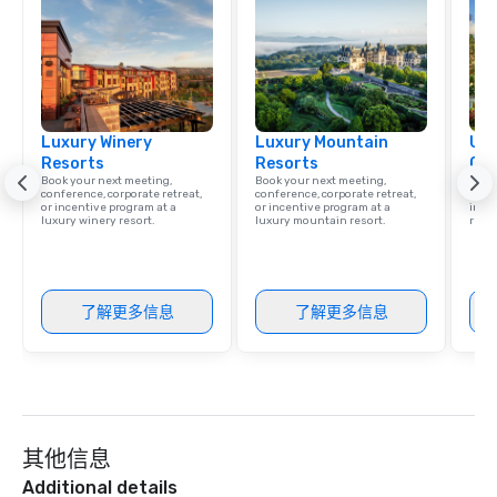
Luxury Winery
Luxury Mountain
Uni
Resorts
Resorts
Ca
Book your next meeting,
Book your next meeting,
Find 
conference, corporate retreat,
conference, corporate retreat,
resor
or incentive program at a
or incentive program at a
ince
luxury winery resort.
luxury mountain resort.
retre
了解更多信息
了解更多信息
其他信息
Additional details