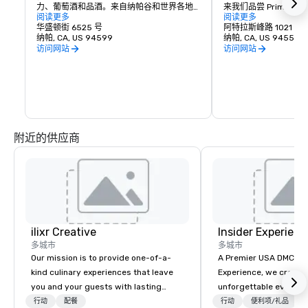
力、葡萄酒和品酒。来自纳帕谷和世界各地
来我们品尝 Prime Solum
的浪漫礼物和收藏品，与各种令人愉悦的葡
阅读更多
和 Tetra 葡萄酒。
阅读更多
萄酒之乡餐饮相得益彰。
华盛顿街 6525 号
阿特拉斯峰路 1021 号
纳帕, CA, US 94599
纳帕, CA, US 94559
访问网站
访问网站
附近的供应商
ilixr Creative
Insider Experienc
多城市
多城市
Our mission is to provide one-of-a-
A Premier USA DMC Partner At 
kind culinary experiences that leave
Experience, we create
you and your guests with lasting
unforgettable events w
memories and satiated palates. Every
access to premium ve
行动
配餐
行动
便利项/礼品