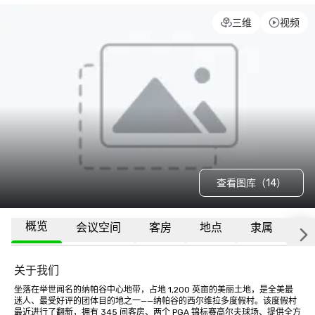
三维
视频
查看图库（14）
概览
会议空间
客房
地点
隶属
更
关于我们
坐落在举世闻名的纳帕谷中心地带，占地 1,200 英亩的美丽土地，是全美最
迷人、最受好评的团体目的地之一——纳帕谷的西尔维拉多度假村。该度假村
最近进行了翻新，拥有 345 间客房、两个 PGA 锦标赛高尔夫球场、提供全方