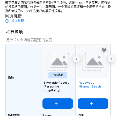
豪宅花园是西尔弗拉多最新的室外/室内场地，占地18,000平方英尺，拥有纳
帕谷风格的花园，包括一个小葡萄园、一个宽敞的草坪和一个用于招待会、晚
宴和会议的5,000平方英尺的季节性凉亭。
网页链接
虚拟参观
推荐场地
另外 24 个场地匹配您的需要
当前场地
场地
Silverado Resort
Rosewood
Removed from
(Peregrine
Miramar Beach
favorites
Hospitality)
场地类型
Resort
酒店