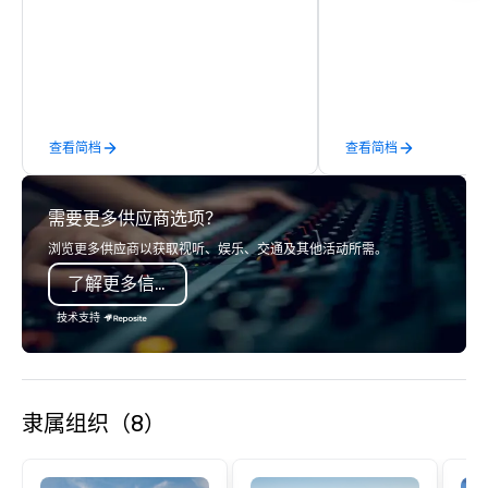
detail is meticulously thought out, and
class entertainment, a
our commitment to hospitality, with
experiences. With over
over 40 years of experience working
expertise, we handle e
in some of the world's most
behind the scenes, en
acclaimed restaurants, brings a level
flawless, five-star exp
of excellence rarely found in the
Planners value our qu
查看简档
查看简档
catering industry.
times, all-inclusive b
turnarounds, strong i
relationships, and ope
需要更多供应商选项？
precision. We operate 
in key destinations su
浏览更多供应商以获取视听、娱乐、交通及其他活动所需。
Los Angeles, San Fran
了解更多信息
Diego, Orange County,
York, Chicago and Miam
技术支持
offices enable us to eff
both U.S. and internati
across multiple time zones. Let
something extraordin
隶属组织（8）
contact us today!