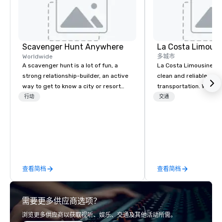
Scavenger Hunt Anywhere
La Costa Limousi
Worldwide
多城市
A scavenger hunt is a lot of fun, a
La Costa Limousine pr
strong relationship-builder, an active
clean and reliable cha
way to get to know a city or resort
transportation. We ach
location and an excellent team
with highly trained cha
行动
交通
building activity for your next event.
newest vehicles availa
Of particular relevance to corporate
commitment to Five Star 
groups, participants are more
difference between La
successful in our team building
Limousine and other 
programs if they use business skills
be explained using one
such as problem-solving, creativity,
From our perfectly mai
查看简档
查看简档
time management, prioritization and
late model luxury vehic
decision-making. Anywhere! We offer
highly experienced an
scavenger hunts in cities and resorts
team of chauffeurs and
需要更多供应商选项？
around the world. Whether your group
you will know quality 
is in the USA, Canada, the UK or
with La Costa Limousi
浏览更多供应商以获取视听、娱乐、交通及其他活动所需。
Australia, we can do it for you. We can