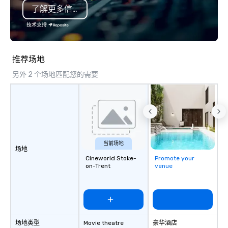
了解更多信息
also help you elsewhere… Europe?
Asia? Somewhere else? Let us know.
技术支持
We can help. Our scavenger hunts
work everywhere! Anytime! Our
scavenger hunts can be run at any
推荐场地
time of year. Short timelines? No
另外 2 个场地匹配您的需要
problem – we can arrange your
scavenger hunt on very short notice
and with little time and effort required
by you. Anyone! Our scavenger hunts
are designed for both small and large
groups. There is no group size that we
can’t handle! We have a variety of
当前场地
场地
pricing options to suit your budget
Cineworld Stoke-
Promote your
and the specific needs of your group.
on-Trent
venue
Perfect for meetings, offsites and
conferences.
场地类型
Movie theatre
豪华酒店