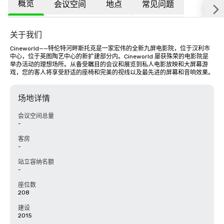
概览
会议空间
地点
常见问题
关于我们
Cineworld——特伦特河畔斯托克是一家宏伟的全新九屏电影院，位于汉利市
中心，位于英图陶艺中心的新扩建部分内。Cineworld 屡获殊荣的电影院是
举办活动的理想场所。从备受瞩目的会议和展览到私人电影放映和大屏幕游
戏，您的客人将享受舒适的座椅和完美的视线以及最先进的屏幕和音响效果。
场地详情
会议空间总量
-
客房
-
站立容纳名额
-
座位数
208
建设
2015