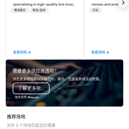
specializing in high-quality live music,
venues and premium co
DJs, Band/DJ Hybrids and immersive
for team-building and
聘请娱乐
物流/装饰
行动
event experiences. We provide
events.
everything from elegant acoustic
acts and dynamic party bands to
professional DJs, lighting, and photo
experiences—all tailored to create
unforgettable weddings, corporate
查看简档
查看简档
events, and private celebrations. Our
focus is on delivering polished,
seamless entertainment that keeps
需要更多供应商选项？
guests engaged and elevates every
moment.
浏览更多供应商以获取视听、娱乐、交通及其他活动所需。
了解更多信息
技术支持
推荐场地
另外 2 个场地匹配您的需要