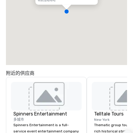
特别活动场地
附近的供应商
Spinners Entertainment
Telltale Tours
多城市
New York
Spinners Entertainment is a full-
Thematic group tours 
service event entertainment company
rich historical storytel