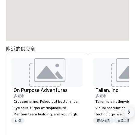
附近的供应商
On Purpose Adventures
Tallen, Inc
多城市
多城市
Crossed arms. Poked out bottom lips.
Tallen is a nationwide 
Eye rolls. Sighs of displeasure.
visual production and
Mention team building, and you might
technology. We provide
get these reactions. The thought of
solutions — from crea
行动
物流/装饰
首选工作人
another ropes course, forced
state-of-the-art equi
togetherness or (gasp!) trust falls
technical support — fo