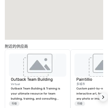
附近的供应商
Outback Team Building
Paintillio
Virtual
多城市
Outback Team Building & Training is
Custom paint-by-numb
your ultimate resource for team
interactive art, for everyone
building, training, and consulting.
any photo or image in
Recommended by over 30,000+
by-number kits of any 
行动
行动