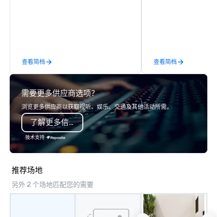
corporate groups across North
next corporate event,
America, our 80+ solutions are
gathering, team buildin
available anywhere, anytime, for any
conference, trade sho
sized group.
wedding, or any kind of p
mission is to create hi
hands-on, collaborativ
查看简档
查看简档
that are accessible to ev
of our corporate client
NFL, Formula 1, Toyota
需要更多供应商选项？
Johnson, Comcast, Ad
Lululemon, Hilton, Fou
浏览更多供应商以获取视听、娱乐、交通及其他活动所需。
Amazon, Coca Cola, IKE
了解更多信息
Soleil + more! We're an ongoing
partner with IMEX, Cve
技术支持
Catersource + The Spec
BizBash + more!
推荐场地
另外 2 个场地匹配您的需要