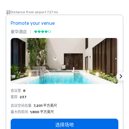
Distance from airport 7.27 mi
Promote your venue
Prom
豪华酒店
豪华
会议室
:
8
会议室
客房
:
237
客房
:
会议空间总量
:
7,201 平方英尺
会议空
最大的房间
:
1,800 平方英尺
最大的
选择场地