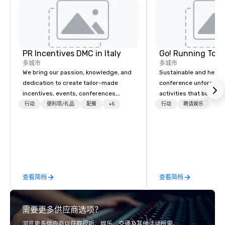
PR Incentives DMC in Italy
Go! Running Tour
多城市
多城市
We bring our passion, knowledge, and
Sustainable and healt
dedication to create tailor-made
conference unforgetta
incentives, events, conferences,
activities that boost 
meetings, product launches, and
lower carbon footprint
行动
便利项/礼品
配餐
+5
行动
聘请娱乐
luxury travel experiences for our
world on the run with e
Clients. Based in Italy, we invite you to
running guides.
discover more about us by viewing
our Company Profile attached, and to
contact us for any further information
or collaboration opportunities.
查看简档
查看简档
需要更多供应商选项？
浏览更多供应商以获取视听、娱乐、交通及其他活动所需。