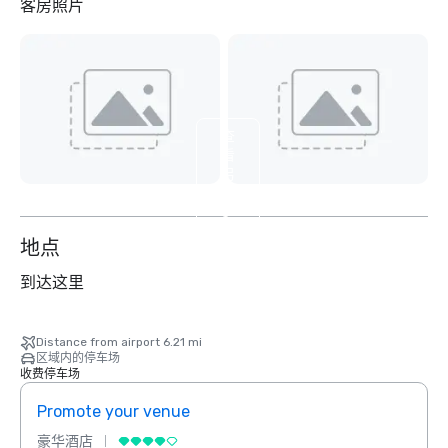
客房照片
查
看
另
外
3
个
地点
到达这里
Distance from airport 6.21 mi
区域内的停车场
收费停车场
Promote your venue
Prom
豪华酒店
豪华