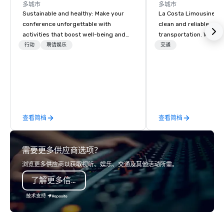
多城市
多城市
Sustainable and healthy: Make your
La Costa Limousine pr
conference unforgettable with
clean and reliable cha
activities that boost well-being and
transportation. We ach
lower carbon footprints. Explore the
with highly trained cha
行动
聘请娱乐
交通
world on the run with expert local
newest vehicles availa
running guides.
commitment to Five Star 
difference between La
Limousine and other 
be explained using one
From our perfectly mai
查看简档
查看简档
late model luxury vehic
highly experienced an
team of chauffeurs and
需要更多供应商选项？
you will know quality 
with La Costa Limousi
浏览更多供应商以获取视听、娱乐、交通及其他活动所需。
了解更多信息
技术支持