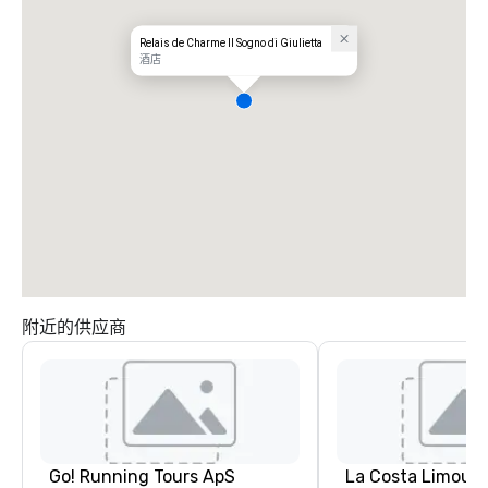
Relais de Charme Il Sogno di Giulietta
酒店
附近的供应商
Go! Running Tours ApS
La Costa Limousi