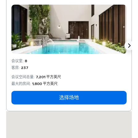
会议室
:
8
会议室
客房
:
237
客房
:
会议空间总量
:
7,201 平方英尺
会议空
最大的房间
:
1,800 平方英尺
最大的
选择场地